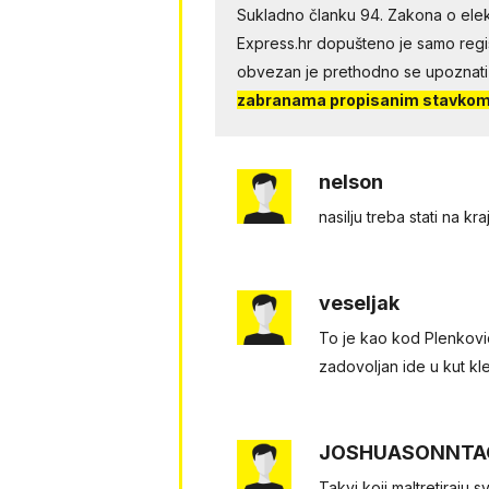
Sukladno članku 94. Zakona o elek
Express.hr dopušteno je samo regist
obvezan je prethodno se upoznati
zabranama propisanim stavkom 
nelson
nasilju treba stati na kra
veseljak
To je kao kod Plenkovic
zadovoljan ide u kut kle
JOSHUASONNTA
Takvi koji maltretiraju s