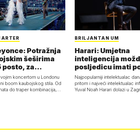
CARTER
BRILJANTAN UM
eyonce: Potražnja
Harari: Umjetna
ojskim šeširima
inteligencija možd
 posto, za
posljedicu imati p
a 53 p…
kolaps čovje…
svojim koncertom u Londonu
Najpopularniji intelektualac dan
ni boom kaubojskog stila. Od
pritom i najveći intelektualac i
anata do traper kombinacija,…
Yuval Noah Harari dolazi u Za