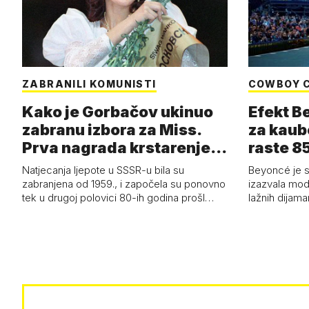
ZABRANILI KOMUNISTI
COWBOY 
Kako je Gorbačov ukinuo
Efekt B
zabranu izbora za Miss.
za kaub
Prva nagrada krstarenje
raste 85
Jadran…
čizmam
Natjecanja ljepote u SSSR-u bila su
Beyoncé je 
zabranjena od 1959., i započela su ponovno
izazvala mod
tek u drugoj polovici 80-ih godina prošl…
lažnih dijam