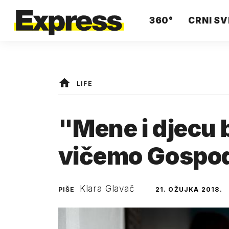
360°
CRNI SV
LIFE
"Mene i djecu b
vičemo Gospo
Klara Glavač
PIŠE
21. OŽUJKA 2018.