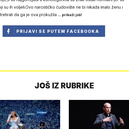
 koji su ih voljeli.Ovo narcističko čudovište ne bi nikada imalo ženu i
retirati da ga je ova prokužila
... prikaži još!
PRIJAVI SE
PUTEM FACEBOOKA
JOŠ IZ RUBRIKE