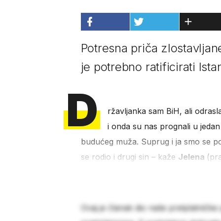
Potresna priča zlostavljan
je potrebno ratificirati Is
D
ržavljanka sam BiH, ali odrasla
i onda su nas prognali u jedan
budućeg muža. Suprug i ja smo se posli
se rodio i drugi sin – kaže
Jelena
(pr
Ovaj je članak dio naše pretplatničke