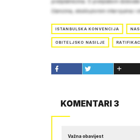
pretplatnicima. S pretplatom dobivat
člancima, ekskluzivnim intervjuima i 
ISTANBULSKA KONVENCIJA
NAS
OBITELJSKO NASILJE
RATIFIKA
KOMENTARI 3
Važna obavijest