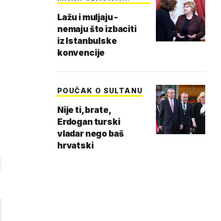
PRAVIMA
Lažu i muljaju -
nemaju što izbaciti
iz Istanbulske
konvencije
POUČAK O SULTANU
Nije ti, brate,
Erdogan turski
vladar nego baš
hrvatski