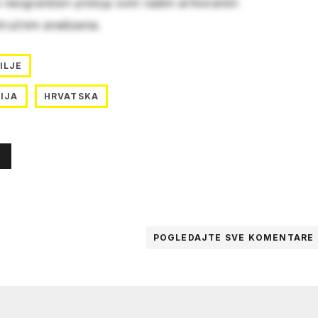
e neograničen pristup svim našim arhiviranim
stručnim analizama.
ILJE
CIJA
HRVATSKA
POGLEDAJTE SVE
KOMENTARE