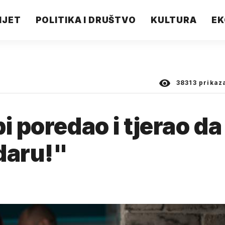
IJET
POLITIKA I DRUŠTVO
KULTURA
EK
38313
prikaz
i poredao i tjerao da
daru!"