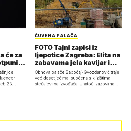
ČUVENA PALAČA
FOTO Tajni zapisi iz
a će za
ljepotice Zagreba: Elita na
otpuni
zabavama jela kavijar i
pud…
ašnjice,
Obnova palače Babočaj-Gvozdanović traje
nfluencer
već desetljećima, suočena s klizištima i
greb 23…
stečajevima izvođača. Unatoč izazovima…