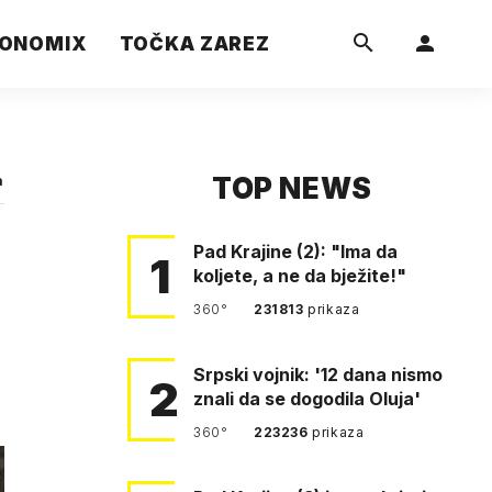
ONOMIX
TOČKA ZAREZ
TOP NEWS
a
Pad Krajine (2): "Ima da
1
koljete, a ne da bježite!"
360°
231813
prikaza
Srpski vojnik: '12 dana nismo
2
znali da se dogodila Oluja'
360°
223236
prikaza