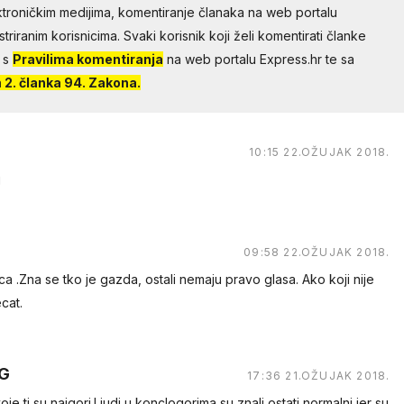
troničkim medijima, komentiranje članaka na web portalu
riranim korisnicima. Svaki korisnik koji želi komentirati članke
 s
Pravilima komentiranja
na web portalu Express.hr te sa
2. članka 94. Zakona.
10:15 22.OŽUJAK 2018.
j
09:58 22.OŽUJAK 2018.
a .Zna se tko je gazda, ostali nemaju pravo glasa. Ako koji nije
cat.
G
17:36 21.OŽUJAK 2018.
voje,ti su najgori.Ljudi u konclogorima su znali ostati normalni jer su