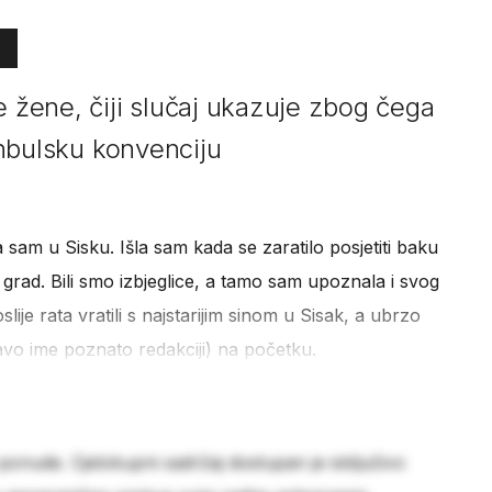
e žene, čiji slučaj ukazuje zbog čega
tanbulsku konvenciju
 sam u Sisku. Išla sam kada se zaratilo posjetiti baku
 grad. Bili smo izbjeglice, a tamo sam upoznala i svog
je rata vratili s najstarijim sinom u Sisak, a ubrzo
avo ime poznato redakciji) na početku.
 ponude. Cjelokupni sadržaj dostupan je isključivo