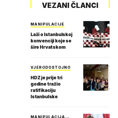
VEZANI ČLANCI
MANIPULACIJE
Laži o Istanbulskoj
konvenciji koje se
šire Hrvatskom
VJERODOSTOJNO
HDZ je prije tri
godine tražio
ratifikaciju
Istanbulske
MANIPULACIJA