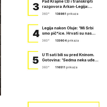
Pad Krajine (3) i transkripti
3
razgovora Arkan-Legija:
'Čujem, prelazite ustašam…
360°
138861
prikaza
Legija nakon Oluje: 'Mi Srbi
4
smo pič*ice. Hrvati su nas
pomeli!'
360°
133604
prikaza
U 11 sati bili su pred Kninom.
5
Gotovina: 'Sedma neka uđe,
4. gardijska neka g…
360°
116511
prikaza