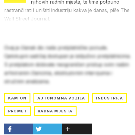
njihovih radnih mjesta, te time potpuno
rastrančirati i uništiti industriju kakva je danas, piše The
Wall Street Journal.
Ovaj je članak dio naše pretplatničke ponude.
Cjelokupni sadržaj dostupan je isključivo pretplatnicima.
S pretplatom dobivate neograničen pristup svim našim
arhiviranim člancima, ekskluzivnim intervjuima i
stručnim analizama.
KAMION
AUTONOMNA VOZILA
INDUSTRIJA
PROMET
RADNA MJESTA