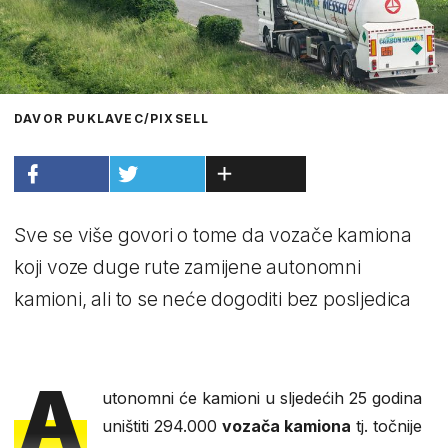
DAVOR PUKLAVEC/PIXSELL
Sve se više govori o tome da vozače kamiona
koji voze duge rute zamijene autonomni
kamioni, ali to se neće dogoditi bez posljedica
A
utonomni će kamioni u sljedećih 25 godina
uništiti 294.000
vozača kamiona
tj. točnije