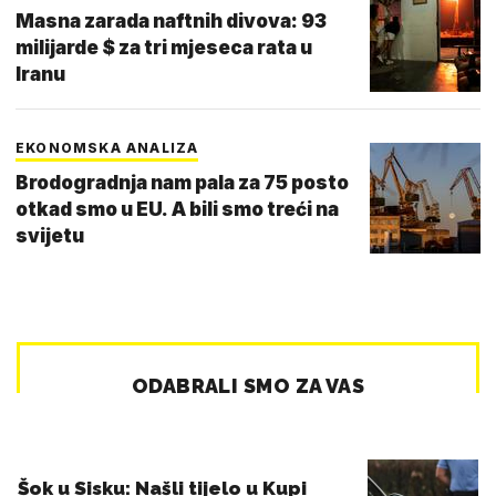
Masna zarada naftnih divova: 93
milijarde $ za tri mjeseca rata u
Iranu
EKONOMSKA ANALIZA
Brodogradnja nam pala za 75 posto
otkad smo u EU. A bili smo treći na
svijetu