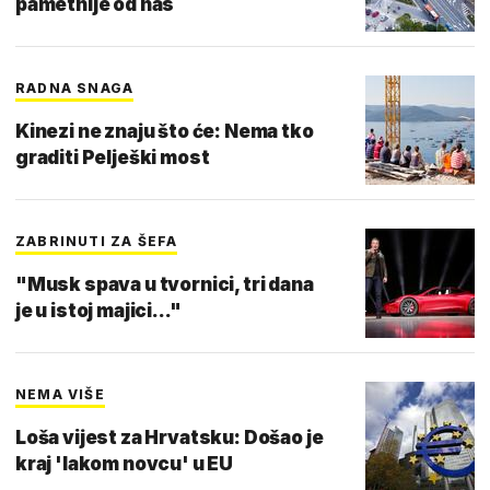
pametnije od nas
RADNA SNAGA
Kinezi ne znaju što će: Nema tko
graditi Pelješki most
ZABRINUTI ZA ŠEFA
"Musk spava u tvornici, tri dana
je u istoj majici..."
NEMA VIŠE
Loša vijest za Hrvatsku: Došao je
kraj 'lakom novcu' u EU