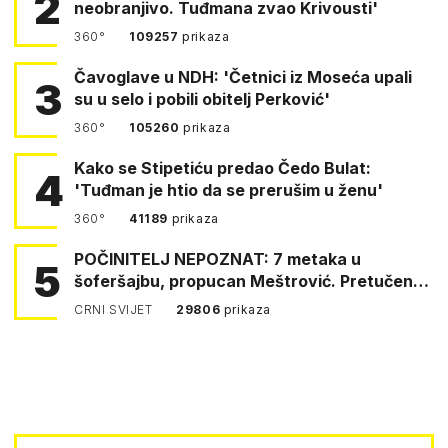
2
neobranjivo. Tuđmana zvao Krivousti'
360°
109257
prikaza
Čavoglave u NDH: 'Četnici iz Moseća upali
3
su u selo i pobili obitelj Perković'
360°
105260
prikaza
Kako se Stipetiću predao Čedo Bulat:
4
'Tuđman je htio da se prerušim u ženu'
360°
41189
prikaza
POČINITELJ NEPOZNAT: 7 metaka u
5
šoferšajbu, propucan Meštrović. Pretučen
Pejin
CRNI SVIJET
29806
prikaza