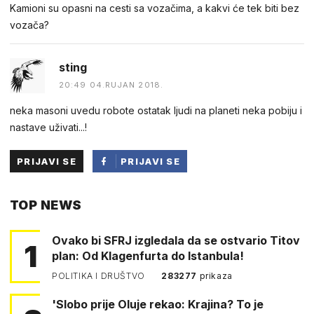
Kamioni su opasni na cesti sa vozačima, a kakvi će tek biti bez
vozača?
sting
20:49 04.RUJAN 2018.
neka masoni uvedu robote ostatak ljudi na planeti neka pobiju i
nastave uživati...!
PRIJAVI SE
PRIJAVI SE
PUTEM
TOP NEWS
FACEBOOKA
Ovako bi SFRJ izgledala da se ostvario Titov
1
plan: Od Klagenfurta do Istanbula!
POLITIKA I DRUŠTVO
283277
prikaza
'Slobo prije Oluje rekao: Krajina? To je