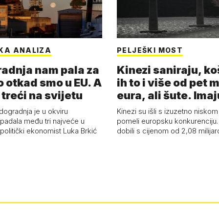
KA ANALIZA
PELJEŠKI MOST
adnja nam pala za
Kinezi saniraju, ko
o otkad smo u EU. A
ih to i više od pet 
 treći na svijetu
eura, ali šute. Ima
dogradnja je u okviru
Kinezi su išli s izuzetno niskom
spadala među tri najveće u
pomeli europsku konkurenciju
 politički ekonomist Luka Brkić
dobili s cijenom od 2,08 milija