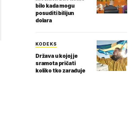
bilo kada mogu
posuditi bilijun
dolara
KODEKS
Država u kojoj je
sramota pričati
koliko tko zarađuje