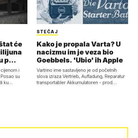
STEČAJ
štat će
Kako je propala Varta? U
milijuna
nacizmu im je veza bio
ju p…
Goebbels. 'Ubio' ih Apple
 cijenom i
Vartrino ime sastavljeno je od početnih
. Posao su
slova izraza Vertrieb, Aufladung, Reparatur
rdi ku…
transportabler Akkumulatoren - prod…