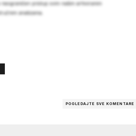
e neograničen pristup svim našim arhiviranim
stručnim analizama.
POGLEDAJTE SVE
KOMENTARE