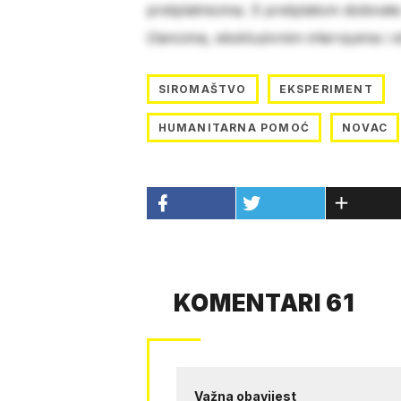
pretplatnicima. S pretplatom dobivat
člancima, ekskluzivnim intervjuima i 
SIROMAŠTVO
EKSPERIMENT
HUMANITARNA POMOĆ
NOVAC
KOMENTARI 61
Važna obavijest