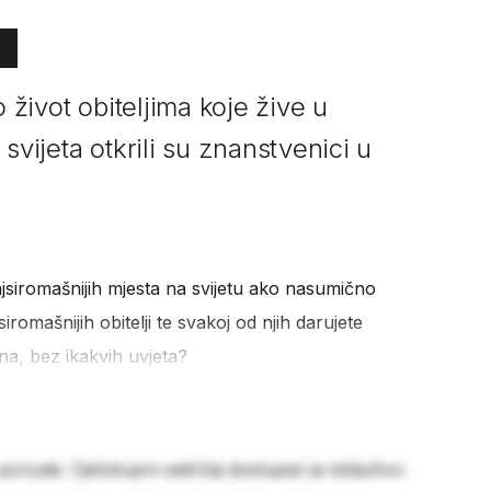
o život obiteljima koje žive u
svijeta otkrili su znanstvenici u
ajsiromašnijih mjesta na svijetu ako nasumično
iromašnijih obitelji te svakoj od njih darujete
a, bez ikakvih uvjeta?
 ponude. Cjelokupni sadržaj dostupan je isključivo