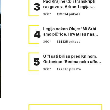
Pad Krajine (3) i transkripti
3
razgovora Arkan-Legija:
'Čujem, prelazite ustašam…
360°
139614
prikaza
Legija nakon Oluje: 'Mi Srbi
4
smo pič*ice. Hrvati su nas
pomeli!'
360°
134335
prikaza
U 11 sati bili su pred Kninom.
5
Gotovina: 'Sedma neka uđe,
4. gardijska neka g…
360°
122375
prikaza