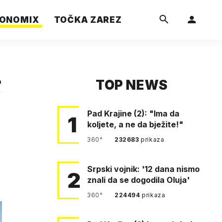
ONOMIX
TOČKA ZAREZ
TOP NEWS
a
Pad Krajine (2): "Ima da
1
koljete, a ne da bježite!"
360°
232683
prikaza
Srpski vojnik: '12 dana nismo
2
znali da se dogodila Oluja'
360°
224494
prikaza