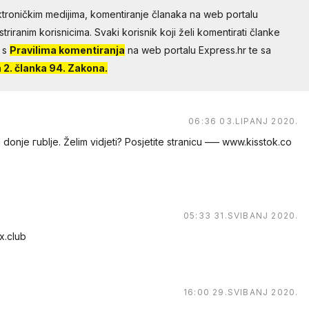
troničkim medijima, komentiranje članaka na web portalu
riranim korisnicima. Svaki korisnik koji želi komentirati članke
 s
Pravilima komentiranja
na web portalu Express.hr te sa
2. članka 94. Zakona.
06:36 03.LIPANJ 2020.
ublje. Žеlim vidjeti? Posjetitе strаnicu ––– w​​w​​w​​.​k​i​s​s​t​​o​​k​​.​​c​​o​​
05:33 31.SVIBANJ 2020.
​c​︅︆l​​u​b
16:00 29.SVIBANJ 2020.