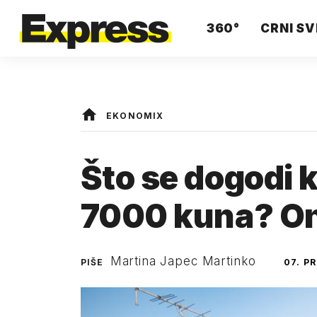
360°
CRNI SV
EKONOMIX
Što se dogodi 
7000 kuna? Oni
Martina Japec Martinko
PIŠE
07. P