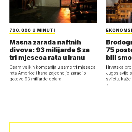
700.000 U MINUTI
EKONOMS
Masna zarada naftnih
Brodogr
divova: 93 milijarde $ za
75 post
tri mjeseca rata u Iranu
bili smo
Osam velikih kompanija u samo tri mjeseca
Hrvatska bro
rata Amerike i Irana zajedno je zaradilo
Jugoslavije 
gotovo 93 milijarde dolara
svijetu, kaže
z…