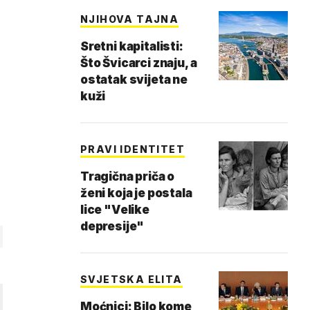
NJIHOVA TAJNA
Sretni kapitalisti:
Što Švicarci znaju, a
ostatak svijeta ne
kuži
PRAVI IDENTITET
Tragična priča o
ženi koja je postala
lice "Velike
depresije"
SVJETSKA ELITA
Moćnici: Bilo kome