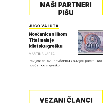
NAŠI PARTNERI
PIŠU
JUGO VALUTA
Novčanica s likom
Tita imala je
idiotsku grešku
MARTINA JAPEC
Povijest će ovu novčanicu zauvijek pamtiti kao
novčanicu s greškom
VEZANI ČLANCI