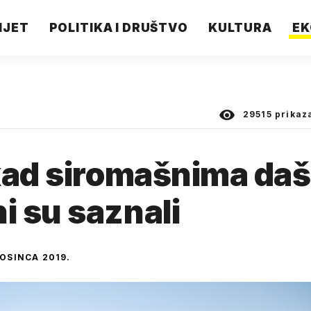
IJET
POLITIKA I DRUŠTVO
KULTURA
EK
29515
prikaz
kad siromašnima daš
 su saznali
ROSINCA 2019.