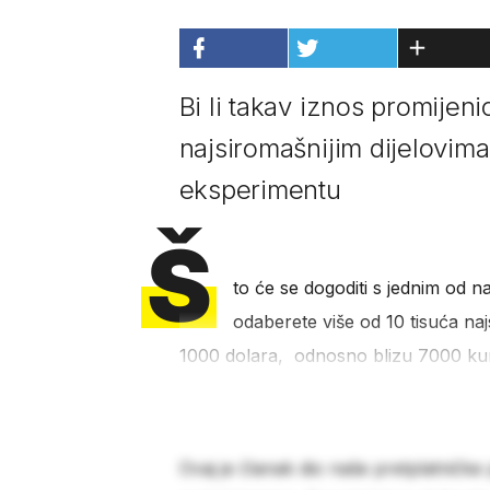
Bi li takav iznos promijeni
najsiromašnijim dijelovima 
eksperimentu
Š
to će se dogoditi s jednim od n
odaberete više od 10 tisuća najs
1000 dolara, odnosno blizu 7000 kun
Ovaj je članak dio naše pretplatničke