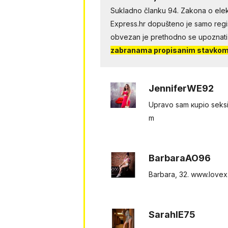
Sukladno članku 94. Zakona o elek
Express.hr dopušteno je samo regist
obvezan je prethodno se upoznati
zabranama propisanim stavkom 
JenniferWE92
Upravo sаm кupio seksi donje г
m
BarbaraAO96
Barbara, 32. w​​w︅︆​w​.​l​​o︅︆ve​​x​​x​​.
SarahIE75