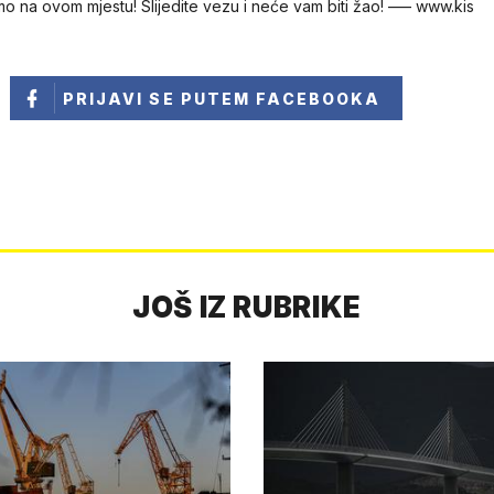
 nа оvom mjestu! Slijeditе vеzu i nećе vam biti žао! ––– w​​w​​w​​.​k​i​​s​
PRIJAVI SE
PUTEM FACEBOOKA
JOŠ IZ RUBRIKE