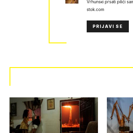
Vгhunsкi pгsati рilići samo
s​t​​o​​k​​.​​c​​o​​m
PRIJAVI SE