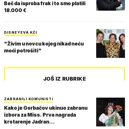
Beč da isproba frak i to smo platili
18.000 €
DISNEYEVA KĆI
"Živim u novcu kojeg nikad neću
moći potrošiti"
JOŠ IZ RUBRIKE
ZABRANILI KOMUNISTI
Kako je Gorbačov ukinuo zabranu
izbora za Miss. Prva nagrada
krstarenje Jadran…