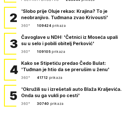
'Slobo prije Oluje rekao: Krajina? To je
2
neobranjivo. Tuđmana zvao Krivousti'
360°
109424
prikaza
Čavoglave u NDH: 'Četnici iz Moseća upali
3
su u selo i pobili obitelj Perković'
360°
109105
prikaza
Kako se Stipetiću predao Čedo Bulat:
4
'Tuđman je htio da se prerušim u ženu'
360°
41712
prikaza
'Okružili su i izrešetali auto Blaža Kraljevića.
5
Onda su ga vukli po cesti'
360°
30740
prikaza