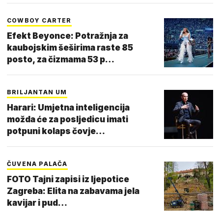
COWBOY CARTER
Efekt Beyonce: Potražnja za
kaubojskim šeširima raste 85
posto, za čizmama 53 p…
BRILJANTAN UM
Harari: Umjetna inteligencija
možda će za posljedicu imati
potpuni kolaps čovje…
ČUVENA PALAČA
FOTO Tajni zapisi iz ljepotice
Zagreba: Elita na zabavama jela
kavijar i pud…