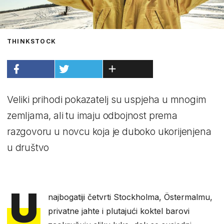
THINKSTOCK
Veliki prihodi pokazatelj su uspjeha u mnogim
zemljama, ali tu imaju odbojnost prema
razgovoru u novcu koja je duboko ukorijenjena
u društvo
U
najbogatiji četvrti Stockholma, Östermalmu,
privatne jahte i plutajući koktel barovi