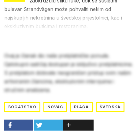
zaokružuju sliku luke, dok se susjedni
bulevar Strandvägen može pohvaliti nekim od
najskupljih nekretnina u švedskoj prijestolnici, kao i
ekskluzivnim buticima i restoranima.
Ovaj je članak dio naše pretplatničke ponude.
Cjelokupni sadržaj dostupan je isključivo pretplatnicima.
S pretplatom dobivate neograničen pristup svim našim
arhiviranim člancima, ekskluzivnim intervjuima i
stručnim analizama.
BOGATSTVO
NOVAC
PLAĆA
ŠVEDSKA