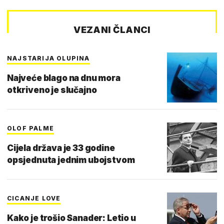
VEZANI ČLANCI
NAJSTARIJA OLUPINA
Najveće blago na dnu mora
otkriveno je slučajno
OLOF PALME
Cijela država je 33 godine
opsjednuta jednim ubojstvom
CICANJE LOVE
Kako je trošio Sanader: Letio u