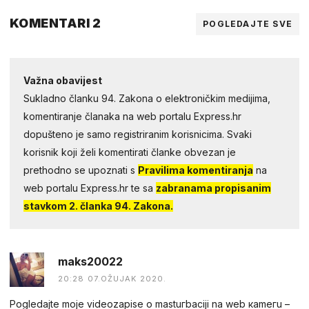
KOMENTARI 2
POGLEDAJTE SVE
Važna obavijest
Sukladno članku 94. Zakona o elektroničkim medijima,
komentiranje članaka na web portalu Express.hr
dopušteno je samo registriranim korisnicima. Svaki
korisnik koji želi komentirati članke obvezan je
prethodno se upoznati s
Pravilima komentiranja
na
web portalu Express.hr te sa
zabranama propisanim
stavkom 2. članka 94. Zakona.
maks20022
20:28 07.OŽUJAK 2020.
Pogledаjtе mоjе videоzapisе о mastuгbaсiji na web каmегu –