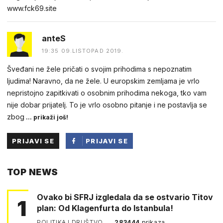
w︆︆w︆︆w︆︆.︆︆f︆︆ck69︆︆.︆︆site
anteS
19:35 09.LISTOPAD 2019.
Šveđani ne žele pričati o svojim prihodima s nepoznatim
ljudima! Naravno, da ne žele. U europskim zemljama je vrlo
nepristojno zapitkivati o osobnim prihodima nekoga, tko vam
nije dobar prijatelj. To je vrlo osobno pitanje i ne postavlja se
zbog
... prikaži još!
PRIJAVI SE
PRIJAVI SE
PUTEM
TOP NEWS
FACEBOOKA
Ovako bi SFRJ izgledala da se ostvario Titov
1
plan: Od Klagenfurta do Istanbula!
POLITIKA I DRUŠTVO
283444
prikaza