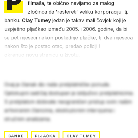
P
filmaša, te obično navijamo za malog
zločinca da 'rastereti' veliku korporaciju, tj.
banku.
Clay Tumey
jedan je takav mali čovjek koji je
uspješno pljačkao između 2005. i 2006. godine, da bi
se pet mjeseci nakon posljednje pljačke, tj. dva mjeseca
nakon što je postao otac, predao policiji i
okrenuo novu stranicu u životu.
Ovaj je članak dio naše pretplatničke ponude.
Cjelokupni sadržaj dostupan je isključivo pretplatnicima.
S pretplatom dobivate neograničen pristup svim našim
arhiviranim člancima, ekskluzivnim intervjuima i
stručnim analizama.
BANKE
PLJAČKA
CLAY TUMEY