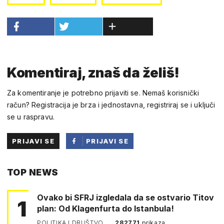
Komentiraj, znaš da želiš!
Za komentiranje je potrebno prijaviti se. Nemaš korisnički
račun? Registracija je brza i jednostavna, registriraj se i uključi
se u raspravu.
PRIJAVI SE
PRIJAVI SE
PUTEM
TOP NEWS
FACEBOOKA
Ovako bi SFRJ izgledala da se ostvario Titov
1
plan: Od Klagenfurta do Istanbula!
POLITIKA I DRUŠTVO
282771
prikaza