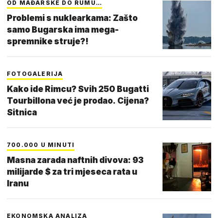
OD MAĐARSKE DO RUMU…
Problemi s nuklearkama: Zašto
samo Bugarska ima mega-
spremnike struje?!
FOTOGALERIJA
Kako ide Rimcu? Svih 250 Bugatti
Tourbillona već je prodao. Cijena?
Sitnica
700.000 U MINUTI
Masna zarada naftnih divova: 93
milijarde $ za tri mjeseca rata u
Iranu
EKONOMSKA ANALIZA