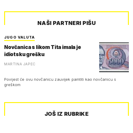
NAŠI PARTNERI PIŠU
JUGO VALUTA
Novčanica s likom Tita imala je
idiotsku grešku
MARTINA JAPEC
Povijest će ovu novčanicu zauvijek pamtiti kao novčanicu s
greškom
JOŠ IZ RUBRIKE