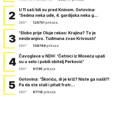
U 11 sati bili su pred Kninom. Gotovina:
2
'Sedma neka uđe, 4. gardijska neka g…
360°
124751
prikaza
'Slobo prije Oluje rekao: Krajina? To je
3
neobranjivo. Tuđmana zvao Krivousti'
360°
108768
prikaza
Čavoglave u NDH: 'Četnici iz Moseća upali
4
su u selo i pobili obitelj Perković'
360°
91195
prikaza
Gotovina: 'Škoriću, di je križ? Niste ga našli?!
5
Pa da ste stali i pitali fratr…
360°
67116
prikaza