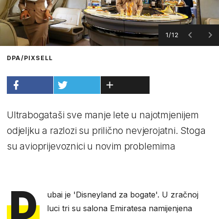
1/12
DPA/PIXSELL
Ultrabogataši sve manje lete u najotmjenijem
odjeljku a razlozi su prilično nevjerojatni. Stoga
su avioprijevoznici u novim problemima
D
ubai je 'Disneyland za bogate'. U zračnoj
luci tri su salona Emiratesa namijenjena