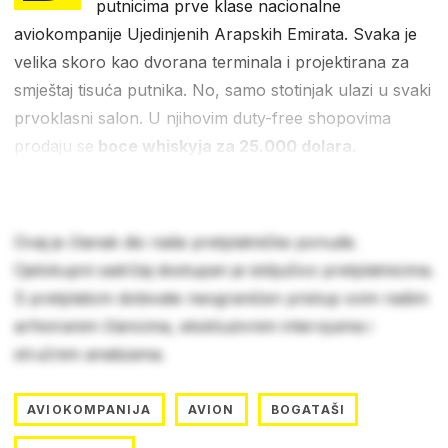
putnicima prve klase nacionalne
aviokompanije Ujedinjenih Arapskih Emirata. Svaka je
velika skoro kao dvorana terminala i projektirana za
smještaj tisuća putnika. No, samo stotinjak ulazi u svaki
prvoklasni salon. U njihovim duty-free shopovima
prodaju se
boce whiskyja za 25.000 dolara.
Ovaj je članak dio naše pretplatničke ponude.
Cjelokupni sadržaj dostupan je isključivo pretplatnicima.
S pretplatom dobivate neograničen pristup svim našim
arhiviranim člancima, ekskluzivnim intervjuima i
stručnim analizama.
AVIOKOMPANIJA
AVION
BOGATAŠI