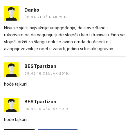
Danko
00:04 21.OŽUJAK 2019.
Nisu se sjetili najvažnije unaprjeđenja, da stave štane i
rukohvate pa da naguraju ljude stojećki kao u tramvaju. Fino se
stojeći držiš za štangu dok se avion drnda do Amerike. I
avioprijevoznik je opet u zaradi, jedino si ti malo ugruvan.
BESTpartizan
09:46 16.OŽUJAK 2019.
hoće tajkuni
BESTpartizan
09:46 16.OŽUJAK 2019.
hoće tajkuni