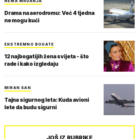
NEMA MRDANJA
Drama na aerodromu: Već 4 tjedna
ne mogu kući
EKSTREMNO BOGATE
12 najbogatijih žena svijeta - što
rade i kako izgledaju
MIRAN SAN
Tajna sigurnog leta: Kuda avioni
lete da budu sigurni
JOŠ IZ RUBRIKE