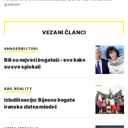
greškom
VEZANI ČLANCI
VANDERBILTOVI
Bili su najveći bogataši - evo kako
su sve spiskali
KAO REALITY
Izludili naciju: Bijesno bogata
iranska zlatna mladež