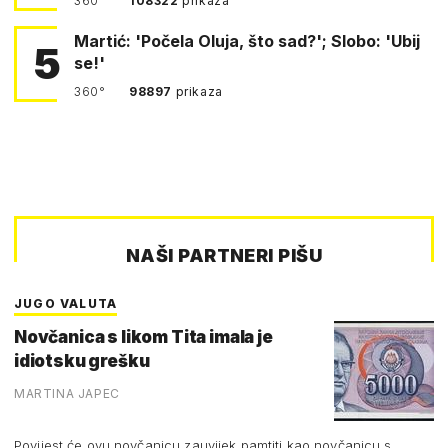
360°
108322
prikaza
Martić: 'Počela Oluja, što sad?'; Slobo: 'Ubij
5
se!'
360°
98897
prikaza
NAŠI PARTNERI PIŠU
JUGO VALUTA
Novčanica s likom Tita imala je
idiotsku grešku
MARTINA JAPEC
Povijest će ovu novčanicu zauvijek pamtiti kao novčanicu s