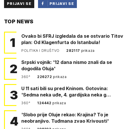
PRIJAVI SE
PRIJAVI SE
PUTEM
TOP NEWS
FACEBOOKA
Ovako bi SFRJ izgledala da se ostvario Titov
1
plan: Od Klagenfurta do Istanbula!
POLITIKA I DRUŠTVO
282117
prikaza
Srpski vojnik: '12 dana nismo znali da se
2
dogodila Oluja'
360°
226272
prikaza
U 11 sati bili su pred Kninom. Gotovina:
3
'Sedma neka uđe, 4. gardijska neka g…
360°
124442
prikaza
'Slobo prije Oluje rekao: Krajina? To je
4
neobranjivo. Tuđmana zvao Krivousti'