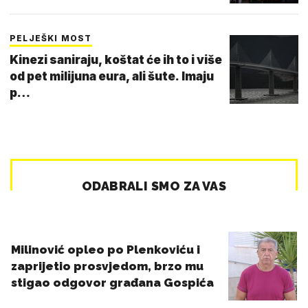
PELJEŠKI MOST
Kinezi saniraju, koštat će ih to i više
od pet milijuna eura, ali šute. Imaju
p…