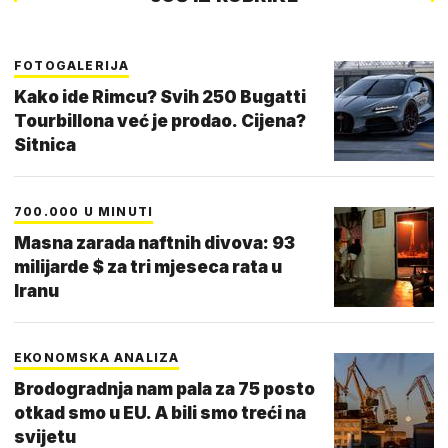
FOTOGALERIJA
Kako ide Rimcu? Svih 250 Bugatti
Tourbillona već je prodao. Cijena?
Sitnica
700.000 U MINUTI
Masna zarada naftnih divova: 93
milijarde $ za tri mjeseca rata u
Iranu
EKONOMSKA ANALIZA
Brodogradnja nam pala za 75 posto
otkad smo u EU. A bili smo treći na
svijetu