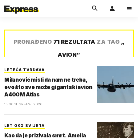
PRONAĐENO
71 REZULTATA
ZA TAG
„
AVION
”
LETEĆA TVRĐAVA
Milanović misli da nam ne treba,
evo što sve može gigantski avion
A400M Atlas
15:00 11. SRPANJ 2026.
LET OKO SVIJETA
Kao da je prizivala smrt. Amelia