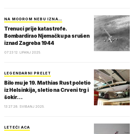
NA MODROM NEBU IZNA…
Trenuci prije katastrofe.
Bombardirao Njemačku pa srušen
iznad Zagreba 1944
07:23 12. LIPANJ 2025.
LEGENDARNI PRELET
Bilo mu je 19. Mathias Rust poletio
iz Helsinkija, sletio na Crveni trg i
šokir…
13:27 28. SVIBANJ 2025.
LETEĆI ACA