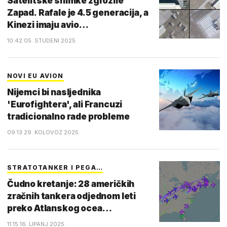
Satelitske snimke zgrozile
Zapad. Rafale je 4.5 generacija, a
Kinezi imaju avio…
10:42 05. STUDENI 2025.
NOVI EU AVION
Nijemci bi nasljednika
'Eurofightera', ali Francuzi
tradicionalno rade probleme
09:13 29. KOLOVOZ 2025.
STRATOTANKER I PEGA…
Čudno kretanje: 28 američkih
zračnih tankera odjednom leti
preko Atlanskog ocea…
11:15 16. LIPANJ 2025.