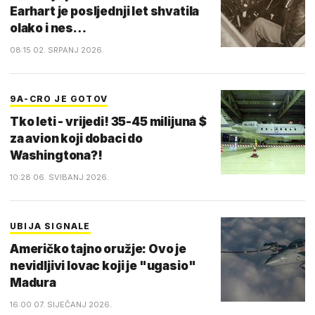
Earhart je posljednji let shvatila
olako i nes…
08:15 02. SRPANJ 2026.
9A-CRO JE GOTOV
Tko leti - vrijedi! 35-45 milijuna $
za avion koji dobaci do
Washingtona?!
10:28 06. SVIBANJ 2026.
UBIJA SIGNALE
Američko tajno oružje: Ovo je
nevidljivi lovac koji je "ugasio"
Madura
16:00 07. SIJEČANJ 2026.