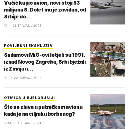
Vučić kupio avion, novi stoji 53
milijuna $. Dolet mu je zavidan, od
Srbije do …
19:14 21. TRAVANJ 2025.
POVIJESNI EKSKLUZIV
Sadamovi MiG-ovi letjeli su 1991.
iznad Novog Zagreba, Srbi bježali
iz Zmaja u…
10:04 22. SRPANJ 2024.
OTMICA U BJELORUSIJI
Što se zbiva u putničkom avionu
kada je na ciljniku borbenog?
13:50 31. SVIBANJ 2021.