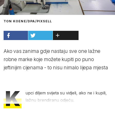
TON KOENE/DPA/PIXSELL
Ako vas zanima gdje nastaju sve one lažne
robne marke koje možete kupiti po puno
jeftinijim cijenama - to nisu nimalo lijepa mjesta
K
upci diljem svijeta su vidjeli, ako ne i kupili,
lažnu brendiranu odjeću.