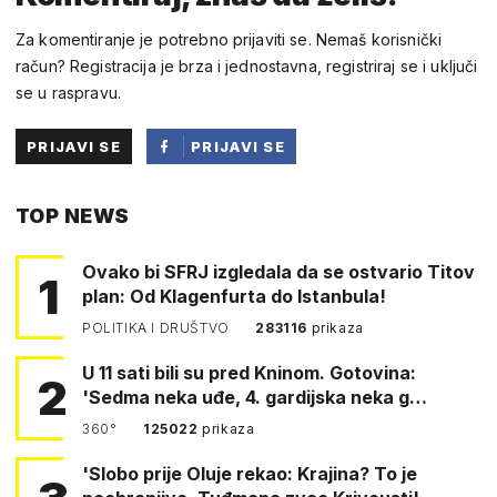
Za komentiranje je potrebno prijaviti se. Nemaš korisnički
račun? Registracija je brza i jednostavna, registriraj se i uključi
se u raspravu.
PRIJAVI SE
PRIJAVI SE
PUTEM
TOP NEWS
FACEBOOKA
Ovako bi SFRJ izgledala da se ostvario Titov
1
plan: Od Klagenfurta do Istanbula!
POLITIKA I DRUŠTVO
283116
prikaza
U 11 sati bili su pred Kninom. Gotovina:
2
'Sedma neka uđe, 4. gardijska neka g…
360°
125022
prikaza
'Slobo prije Oluje rekao: Krajina? To je