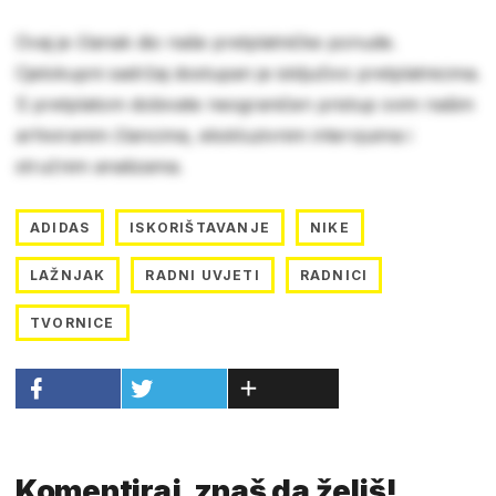
Ovaj je članak dio naše pretplatničke ponude.
Cjelokupni sadržaj dostupan je isključivo pretplatnicima.
S pretplatom dobivate neograničen pristup svim našim
arhiviranim člancima, ekskluzivnim intervjuima i
stručnim analizama.
ADIDAS
ISKORIŠTAVANJE
NIKE
LAŽNJAK
RADNI UVJETI
RADNICI
TVORNICE
Komentiraj, znaš da želiš!