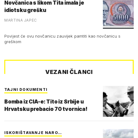
Novčanica s likom Tita imala je
idiotsku grešku
MARTINA JAPEC
Povijest će ovu novčanicu zauvijek pamtiti kao novčanicu s
greškom
VEZANI ČLANCI
TAJNI DOKUMENTI
Bomba iz CIA-e: Tito iz Srbije u
Hrvatsku prebacio 70 tvornica!
ISKORIŠTAVANJE NARO…