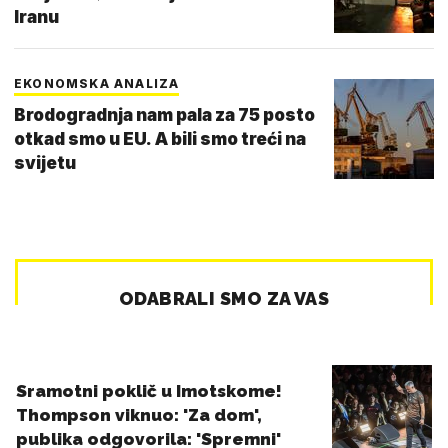
Iranu
EKONOMSKA ANALIZA
Brodogradnja nam pala za 75 posto
otkad smo u EU. A bili smo treći na
svijetu