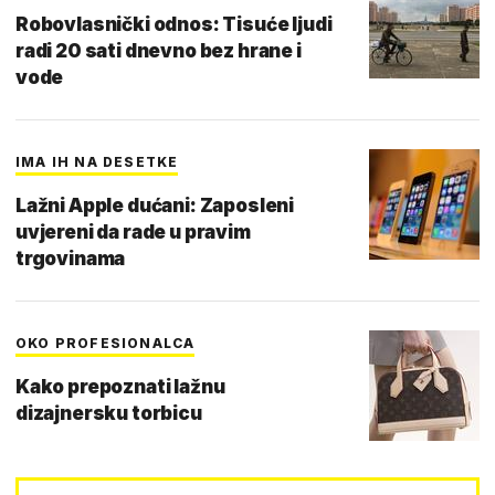
Robovlasnički odnos: Tisuće ljudi
radi 20 sati dnevno bez hrane i
vode
IMA IH NA DESETKE
Lažni Apple dućani: Zaposleni
uvjereni da rade u pravim
trgovinama
OKO PROFESIONALCA
Kako prepoznati lažnu
dizajnersku torbicu