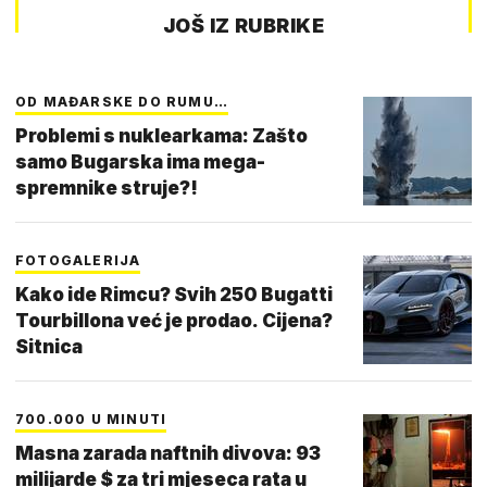
JOŠ IZ RUBRIKE
OD MAĐARSKE DO RUMU…
Problemi s nuklearkama: Zašto
samo Bugarska ima mega-
spremnike struje?!
FOTOGALERIJA
Kako ide Rimcu? Svih 250 Bugatti
Tourbillona već je prodao. Cijena?
Sitnica
700.000 U MINUTI
Masna zarada naftnih divova: 93
milijarde $ za tri mjeseca rata u