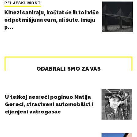
PELJEŠKI MOST
Kinezi saniraju, koštat će ih to i više
od pet milijuna eura, ali šute. Imaju
p…