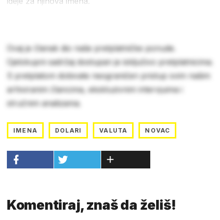
ideje za njihova imena.
Ovaj je članak dio naše pretplatničke ponude.
Cjelokupni sadržaj dostupan je isključivo pretplatnicima.
S pretplatom dobivate neograničen pristup svim našim
arhiviranim člancima, ekskluzivnim intervjuima i
stručnim analizama.
IMENA
DOLARI
VALUTA
NOVAC
Komentiraj, znaš da želiš!