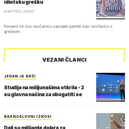
idiotsku grešku
MARTINA JAPEC
Povijest će ovu novčanicu zauvijek pamtiti kao novčanicu s
greškom
VEZANI ČLANCI
JEDAN JE BRŽI
Studija na milijunašima otkrila - 2
su glavna načina za obogatiti se
BASNOSLOVNI IZNOSI
Dali su milijarde dolara za