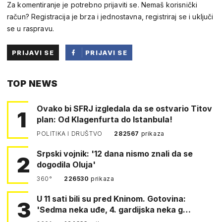
Za komentiranje je potrebno prijaviti se. Nemaš korisnički
račun? Registracija je brza i jednostavna, registriraj se i uključi
se u raspravu.
PRIJAVI SE
PRIJAVI SE
PUTEM
TOP NEWS
FACEBOOKA
Ovako bi SFRJ izgledala da se ostvario Titov
1
plan: Od Klagenfurta do Istanbula!
POLITIKA I DRUŠTVO
282567
prikaza
Srpski vojnik: '12 dana nismo znali da se
2
dogodila Oluja'
360°
226530
prikaza
U 11 sati bili su pred Kninom. Gotovina:
3
'Sedma neka uđe, 4. gardijska neka g…