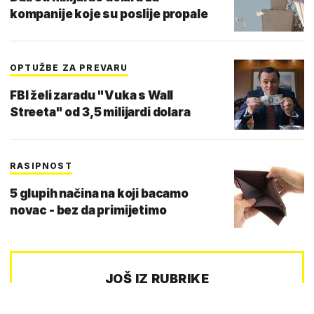
kompanije koje su poslije propale
OPTUŽBE ZA PREVARU
FBI želi zaradu "Vuka s Wall
Streeta" od 3,5 milijardi dolara
RASIPNOST
5 glupih načina na koji bacamo
novac - bez da primijetimo
JOŠ IZ RUBRIKE