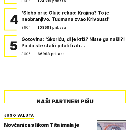
360°
124633
prikaza
'Slobo prije Oluje rekao: Krajina? To je
4
neobranjivo. Tuđmana zvao Krivousti'
360°
108581
prikaza
Gotovina: 'Škoriću, di je križ? Niste ga našli?!
5
Pa da ste stali i pitali fratr…
360°
66998
prikaza
NAŠI PARTNERI PIŠU
JUGO VALUTA
Novčanica s likom Tita imala je