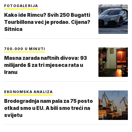
FOTOGALERIJA
Kako ide Rimcu? Svih 250 Bugatti
Tourbillona već je prodao. Cijena?
Sitnica
700.000 U MINUTI
Masna zarada naftnih divova: 93
milijarde $ za tri mjeseca rata u
Iranu
EKONOMSKA ANALIZA
Brodogradnja nam pala za 75 posto
otkad smo u EU. A bili smo treći na
svijetu