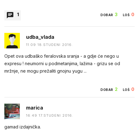
1
3
0
DOBAR
LOŠ
FRANJO_RVATINA
udba_vlada
01:59 18.STUDENI 2016.
11:09 18.STUDENI 2016.
tomo stajali smo na cuki ,i ne vredaj pi.do
Opet ova udbaško feralovska sranja - a gdje će nego u
expresu ! neumorni u podmetanjima, lažima - grizu se od
mržnje, ne mogu prežaliti gnojnu yugu ...
0
0
DOBAR
LOŠ
2
0
DOBAR
LOŠ
marica
16:49 17.STUDENI 2016.
gamad izdajnička.