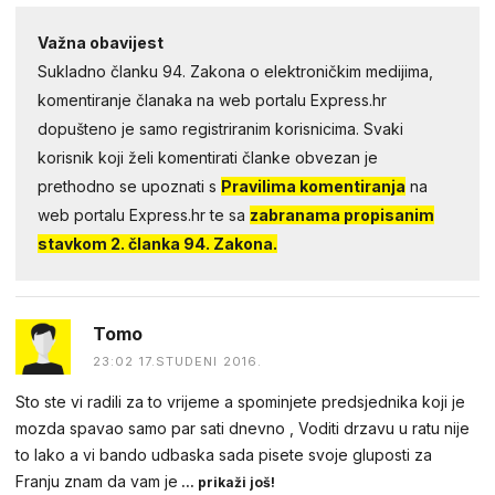
Važna obavijest
Sukladno članku 94. Zakona o elektroničkim medijima,
komentiranje članaka na web portalu Express.hr
dopušteno je samo registriranim korisnicima. Svaki
korisnik koji želi komentirati članke obvezan je
prethodno se upoznati s
Pravilima komentiranja
na
web portalu Express.hr te sa
zabranama propisanim
stavkom 2. članka 94. Zakona.
Tomo
23:02 17.STUDENI 2016.
Sto ste vi radili za to vrijeme a spominjete predsjednika koji je
mozda spavao samo par sati dnevno , Voditi drzavu u ratu nije
to lako a vi bando udbaska sada pisete svoje gluposti za
Franju znam da vam je
... prikaži još!