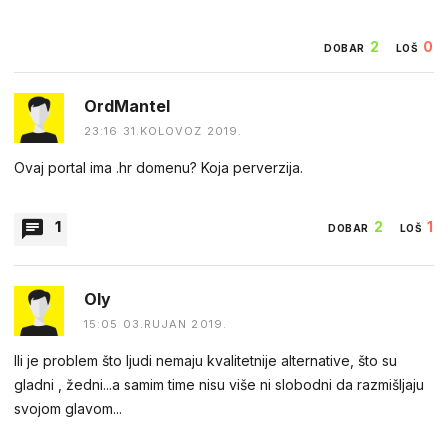
2
0
DOBAR
LOŠ
OrdMantel
23:16 31.KOLOVOZ 2019.
Ovaj portal ima .hr domenu? Koja perverzija.
1
2
1
DOBAR
LOŠ
BESTpartizan
Oly
09:48 01.RUJAN 2019.
15:05 03.RUJAN 2019.
tko te učio mrziti thompson?
Ili je problem što ljudi nemaju kvalitetnije alternative, što su
gladni , žedni...a samim time nisu više ni slobodni da razmišljaju
svojom glavom...
0
0
DOBAR
LOŠ