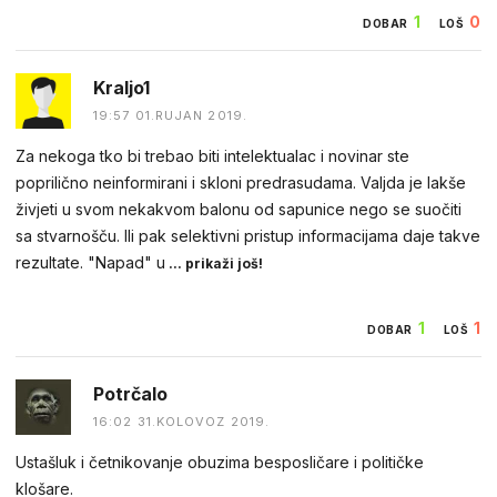
1
0
DOBAR
LOŠ
Kraljo1
19:57 01.RUJAN 2019.
Za nekoga tko bi trebao biti intelektualac i novinar ste
poprilično neinformirani i skloni predrasudama. Valjda je lakše
živjeti u svom nekakvom balonu od sapunice nego se suočiti
sa stvarnošču. Ili pak selektivni pristup informacijama daje takve
rezultate. "Napad" u
... prikaži još!
1
1
DOBAR
LOŠ
Potrčalo
16:02 31.KOLOVOZ 2019.
Ustašluk i četnikovanje obuzima besposličare i političke
klošare.