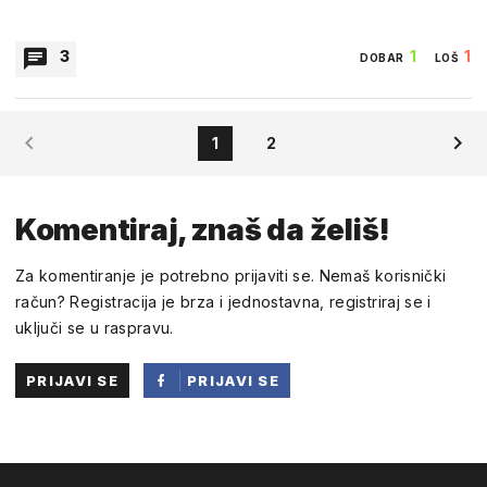
3
1
1
DOBAR
LOŠ
BESTpartizan
1
2
09:46 01.RUJAN 2019.
ustašluk i četničluk-- primitivizam
Komentiraj, znaš da želiš!
1
0
DOBAR
LOŠ
Za komentiranje je potrebno prijaviti se. Nemaš korisnički
račun? Registracija je brza i jednostavna, registriraj se i
uključi se u raspravu.
Potrčalo
11:36 01.RUJAN 2019.
PRIJAVI SE
PRIJAVI SE
kamenjarski primitivizam
PUTEM
FACEBOOKA
0
0
DOBAR
LOŠ