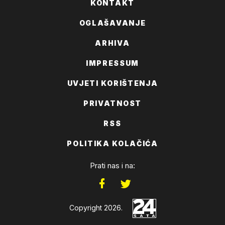
KONTAKT
BESTpartizan
OGLAŠAVANJE
18:16 01.RUJAN 2019.
ARHIVA
ali zasto se mrze uje i čede kad su saveznici
IMPRESSUM
1
0
DOBAR
LOŠ
UVJETI KORIŠTENJA
PRIVATNOST
RSS
POLITIKA KOLAČIĆA
Prati nas i na:
Copyright 2026.