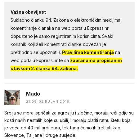
Važna obavijest
Sukladno članku 94. Zakona o elektroničkim medijima,
komentiranje članaka na web portalu Express.hr
dopušteno je samo registriranim korisnicima. Svaki
korisnik koji želi komentirati članke obvezan je
prethodno se upoznati s
Pravilima komentiranja
na
web portalu Express.hr te sa
zabranama propisanim
stavkom 2. članka 94. Zakona.
Mado
21:08 02.RUJAN 2019.
Srbija se mora ispričati za agresiju i zločine, moraju reći gdje su
kosti naših nestalih koje su ubili, i moraju platiti ratnu štetu koja
je veća od 40 milijardi eura, tek tada ćemo ih tretitati kao
Slovence, Talijane i druge susjede.