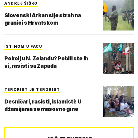
ANDREJ ŠIŠKO
Slovenski Arkan sije strah na
granici s Hrvatskom
ISTINOM U FACU
Pokolj u N. Zelandu? Pobili ste ih
vi, rasisti sa Zapada
TERORIST JE TERORIST
Desničari, rasisti, islamisti: U
džamijama se masovno gine