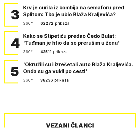
Krv je curila iz kombija na semaforu pred
3
Splitom: Tko je ubio Blaža Kraljevića?
360°
62272
prikaza
Kako se Stipetiću predao Čedo Bulat:
4
'Tuđman je htio da se prerušim u ženu'
360°
43511
prikaza
'Okružili su i izrešetali auto Blaža Kraljevića.
5
Onda su ga vukli po cesti'
360°
38236
prikaza
VEZANI ČLANCI