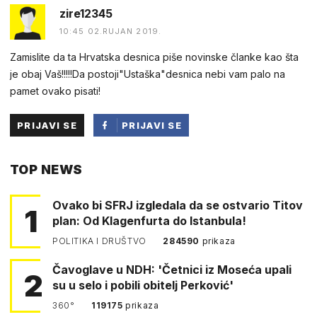
zire12345
10:45 02.RUJAN 2019.
Zamislite da ta Hrvatska desnica piše novinske članke kao šta
je obaj Vaš!!!!!Da postoji"Ustaška"desnica nebi vam palo na
pamet ovako pisati!
PRIJAVI SE
PRIJAVI SE
PUTEM
TOP NEWS
FACEBOOKA
Ovako bi SFRJ izgledala da se ostvario Titov
1
plan: Od Klagenfurta do Istanbula!
POLITIKA I DRUŠTVO
284590
prikaza
Čavoglave u NDH: 'Četnici iz Moseća upali
2
su u selo i pobili obitelj Perković'
360°
119175
prikaza