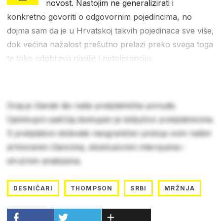
novost. Nastojim ne generalizirati i
konkretno govoriti o odgovornim pojedincima, no
dojma sam da je u Hrvatskoj takvih pojedinaca sve više,
dok većina nažalost prešutno prelazi preko svega toga
te tako odobrava nasilje i netoleranciju.
Ovaj je članak dio naše pretplatničke ponude.
Cjelokupni sadržaj dostupan je isključivo pretplatnicima.
S pretplatom dobivate neograničen pristup svim našim
arhiviranim člancima, ekskluzivnim intervjuima i
stručnim analizama.
DESNIČARI
THOMPSON
SRBI
MRŽNJA