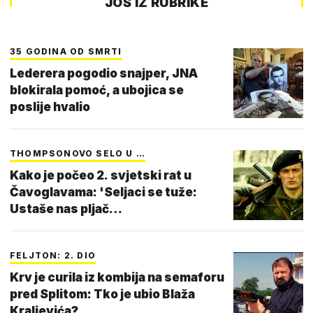
JOŠ IZ RUBRIKE
35 GODINA OD SMRTI
Lederera pogodio snajper, JNA
blokirala pomoć, a ubojica se
poslije hvalio
THOMPSONOVO SELO U …
Kako je počeo 2. svjetski rat u
Čavoglavama: 'Seljaci se tuže:
Ustaše nas pljač…
FELJTON: 2. DIO
Krv je curila iz kombija na semaforu
pred Splitom: Tko je ubio Blaža
Kraljevića?