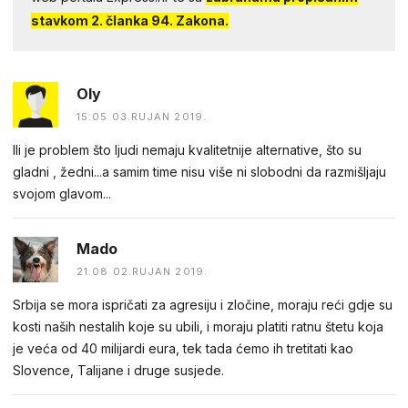
stavkom 2. članka 94. Zakona.
Oly
15:05 03.RUJAN 2019.
Ili je problem što ljudi nemaju kvalitetnije alternative, što su
gladni , žedni...a samim time nisu više ni slobodni da razmišljaju
svojom glavom...
Mado
21:08 02.RUJAN 2019.
Srbija se mora ispričati za agresiju i zločine, moraju reći gdje su
kosti naših nestalih koje su ubili, i moraju platiti ratnu štetu koja
je veća od 40 milijardi eura, tek tada ćemo ih tretitati kao
Slovence, Talijane i druge susjede.