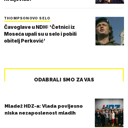
THOMPSONOVO SELO
Čavoglave u NDH: 'Četnici iz
Moseća upali su u selo i pobili
obitelj Perković'