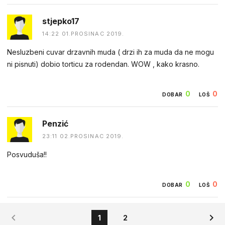
stjepko17
14:22 01.PROSINAC 2019.
Nesluzbeni cuvar drzavnih muda ( drzi ih za muda da ne mogu
ni pisnuti) dobio torticu za rodendan. WOW , kako krasno.
0
0
DOBAR
LOŠ
Penzić
23:11 02.PROSINAC 2019.
Posvuduša!!
0
0
DOBAR
LOŠ
1
2