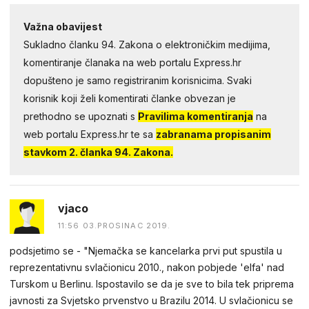
Važna obavijest
Sukladno članku 94. Zakona o elektroničkim medijima,
komentiranje članaka na web portalu Express.hr
dopušteno je samo registriranim korisnicima. Svaki
korisnik koji želi komentirati članke obvezan je
prethodno se upoznati s
Pravilima komentiranja
na
web portalu Express.hr te sa
zabranama propisanim
stavkom 2. članka 94. Zakona.
vjaco
11:56 03.PROSINAC 2019.
podsjetimo se - "Njemačka se kancelarka prvi put spustila u
reprezentativnu svlačionicu 2010., nakon pobjede 'elfa' nad
Turskom u Berlinu. Ispostavilo se da je sve to bila tek priprema
javnosti za Svjetsko prvenstvo u Brazilu 2014. U svlačionicu se