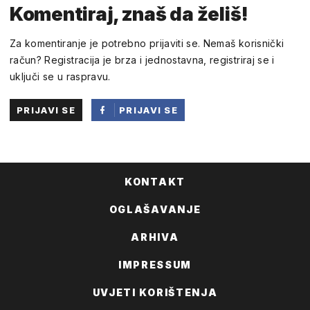
Komentiraj, znaš da želiš!
Za komentiranje je potrebno prijaviti se. Nemaš korisnički
račun? Registracija je brza i jednostavna, registriraj se i
uključi se u raspravu.
PRIJAVI SE
PRIJAVI SE
PUTEM
FACEBOOKA
KONTAKT
OGLAŠAVANJE
ARHIVA
IMPRESSUM
UVJETI KORIŠTENJA