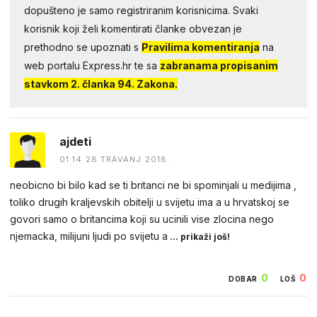
dopušteno je samo registriranim korisnicima. Svaki
korisnik koji želi komentirati članke obvezan je
prethodno se upoznati s
Pravilima komentiranja
na
web portalu Express.hr te sa
zabranama propisanim
stavkom 2. članka 94. Zakona.
ajdeti
01:14 28.TRAVANJ 2018.
neobicno bi bilo kad se ti britanci ne bi spominjali u medijima ,
toliko drugih kraljevskih obitelji u svijetu ima a u hrvatskoj se
govori samo o britancima koji su ucinili vise zlocina nego
njemacka, milijuni ljudi po svijetu a
... prikaži još!
0
0
DOBAR
LOŠ