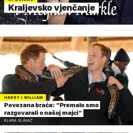
Kraljevsko vjenčanje
HARRY I WILLIAM
Povezana braća: "Premalo smo
razgovarali o našoj majci"
KLARA GLAVAČ