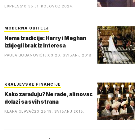
EXPRESS
10:35 31. KOLOVOZ 2024.
MODERNA OBITELJ
Nema tradicije: Harry i Meghan
izbjegli brak iz interesa
PAULA BOBANOVIĆ
13:03 20. SVIBANJ 2018.
KRALJEVSKE FINANCIJE
Kako zarađuju? Ne rade, ali novac
dolazi sa svih strana
KLARA GLAVAČ
20:28 19. SVIBANJ 2018.