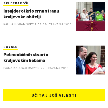
SPLETKAROŠI
Insajder otkrio crnu stranu
kraljevske obitelji
PAULA BOBANOVIĆ
19:02 28. TRAVANJ 2018.
ROYALS
Pet neobičnih stvari o
kraljevskim bebama
IVANA KALOGJERA
12:19 27. TRAVANJ 2018.
UČITAJ JOŠ VIJESTI