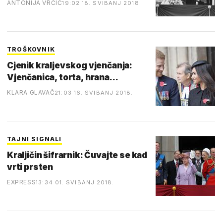
ANTONIJA VRČIĆ
19:02 18. SVIBANJ 2018.
TROŠKOVNIK
Cjenik kraljevskog vjenčanja:
Vjenčanica, torta, hrana...
KLARA GLAVAČ
21:03 16. SVIBANJ 2018.
TAJNI SIGNALI
Kraljičin šifrarnik: Čuvajte se kad
vrti prsten
EXPRESS
13:34 01. SVIBANJ 2018.