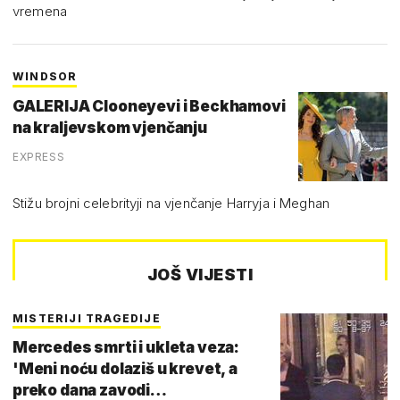
vremena
WINDSOR
GALERIJA Clooneyevi i Beckhamovi
na kraljevskom vjenčanju
EXPRESS
Stižu brojni celebrityji na vjenčanje Harryja i Meghan
JOŠ VIJESTI
MISTERIJI TRAGEDIJE
Mercedes smrti i ukleta veza:
'Meni noću dolaziš u krevet, a
preko dana zavodi…