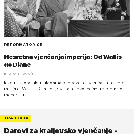
REFORMATORICE
Nesretna vjenčanja imperija: Od Wallis
do Diane
KLARA GLAVAČ
Iako nisu opstale u ulogama princeza, a i vjenčanja su im bila
različita, Wallis i Diana su, svaka na svoj način, reformirale
monarhiju
TRADICIJA
Darovi za kraljevsko vjenčanje -