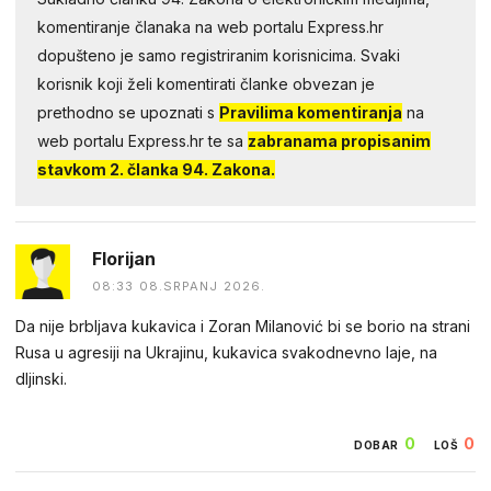
komentiranje članaka na web portalu Express.hr
dopušteno je samo registriranim korisnicima. Svaki
korisnik koji želi komentirati članke obvezan je
prethodno se upoznati s
Pravilima komentiranja
na
web portalu Express.hr te sa
zabranama propisanim
stavkom 2. članka 94. Zakona.
Florijan
08:33 08.SRPANJ 2026.
Da nije brbljava kukavica i Zoran Milanović bi se borio na strani
Rusa u agresiji na Ukrajinu, kukavica svakodnevno laje, na
dljinski.
0
0
DOBAR
LOŠ