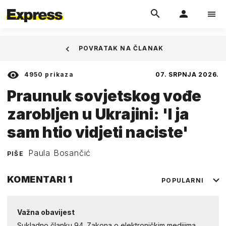
POVRATAK NA ČLANAK
4950
prikaza
07. SRPNJA 2026.
Praunuk sovjetskog vođe
zarobljen u Ukrajini: 'I ja
sam htio vidjeti naciste'
Paula Bosančić
PIŠE
KOMENTARI
1
POPULARNI
Važna obavijest
Sukladno članku 94. Zakona o elektroničkim medijima,