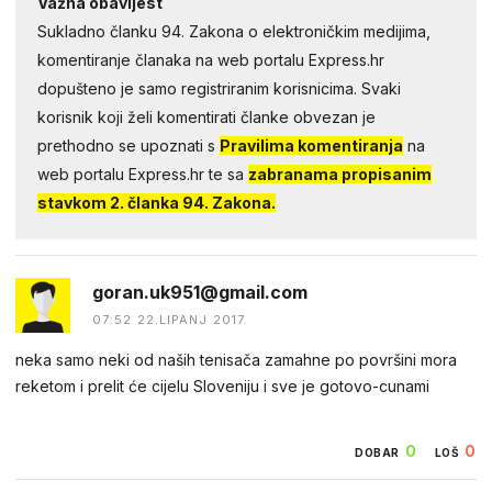
Važna obavijest
Sukladno članku 94. Zakona o elektroničkim medijima,
komentiranje članaka na web portalu Express.hr
dopušteno je samo registriranim korisnicima. Svaki
korisnik koji želi komentirati članke obvezan je
prethodno se upoznati s
Pravilima komentiranja
na
web portalu Express.hr te sa
zabranama propisanim
stavkom 2. članka 94. Zakona.
goran.uk951@gmail.com
07:52 22.LIPANJ 2017.
neka samo neki od naših tenisača zamahne po površini mora
reketom i prelit će cijelu Sloveniju i sve je gotovo-cunami
0
0
DOBAR
LOŠ