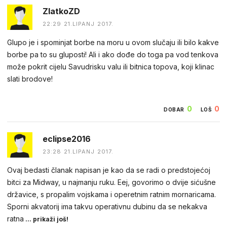
ZlatkoZD
22:29 21.LIPANJ 2017.
Glupo je i spominjat borbe na moru u ovom slučaju ili bilo kakve
borbe pa to su gluposti! Ali i ako dođe do toga pa vod tenkova
može pokrit cijelu Savudrisku valu ili bitnica topova, koji klinac
slati brodove!
0
0
DOBAR
LOŠ
eclipse2016
23:28 21.LIPANJ 2017.
Ovaj bedasti članak napisan je kao da se radi o predstojećoj
bitci za Midway, u najmanju ruku. Eej, govorimo o dvije sićušne
državice, s propalim vojskama i operetnim ratnim mornaricama.
Sporni akvatorij ima takvu operativnu dubinu da se nekakva
ratna
... prikaži još!