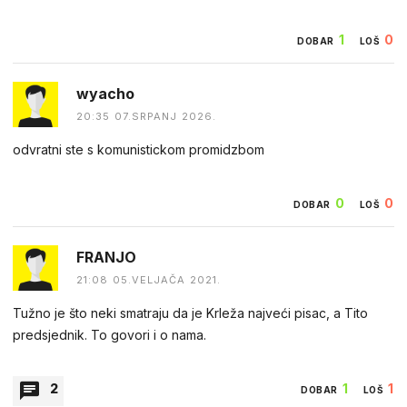
0
0
DOBAR
LOŠ
1
0
DOBAR
LOŠ
wyacho
20:35 07.SRPANJ 2026.
odvratni ste s komunistickom promidzbom
0
0
DOBAR
LOŠ
FRANJO
21:08 05.VELJAČA 2021.
Tužno je što neki smatraju da je Krleža najveći pisac, a Tito
predsjednik. To govori i o nama.
2
1
1
DOBAR
LOŠ