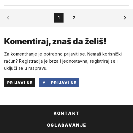
dioklecijan
1
2
22:57 05.VELJAČA 2021.
govori da ne znate baš puno ni o povijesti ni književnosti
Komentiraj, znaš da želiš!
1
0
DOBAR
LOŠ
Za komentiranje je potrebno prijaviti se. Nemaš korisnički
račun? Registracija je brza i jednostavna, registriraj se i
uključi se u raspravu.
BESTpartizan
19:26 06.VELJAČA 2021.
PRIJAVI SE
PRIJAVI SE
tita je cjenio svatko 200 predsjednika kad je umro
PUTEM
FACEBOOKA
0
0
DOBAR
LOŠ
KONTAKT
OGLAŠAVANJE