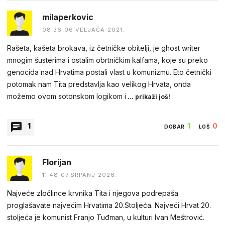
milaperkovic
08:36 06.VELJAČA 2021.
Rašeta, kašeta brokava, iz četničke obitelji, je ghost writer
mnogim šusterima i ostalim obrtničkim kalfama, koje su preko
genocida nad Hrvatima postali vlast u komunizmu. Eto četnički
potomak nam Tita predstavlja kao velikog Hrvata, onda
možemo ovom sotonskom logikom i
... prikaži još!
1
1
0
DOBAR
LOŠ
BESTpartizan
Florijan
19:25 06.VELJAČA 2021.
11:48 07.SRPANJ 2026.
čobane ustase su tri jele i piles četnicima to s ti braca ,,, tuđman
Najveće zločlince krvnika Tita i njegova podrepaša
ti se lizao s miloševicem istoo ko pavelić s luburucem
proglašavate najvećim Hrvatima 20.Stoljeća. Najveći Hrvat 20.
stoljeća je komunist Franjo Tuđman, u kulturi Ivan Meštrović.