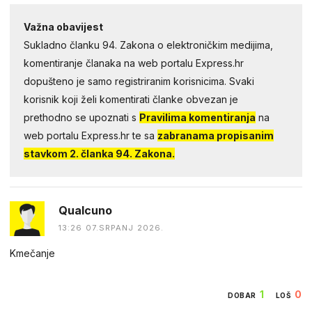
Važna obavijest
Sukladno članku 94. Zakona o elektroničkim medijima,
komentiranje članaka na web portalu Express.hr
dopušteno je samo registriranim korisnicima. Svaki
korisnik koji želi komentirati članke obvezan je
prethodno se upoznati s
Pravilima komentiranja
na
web portalu Express.hr te sa
zabranama propisanim
stavkom 2. članka 94. Zakona.
Qualcuno
13:26 07.SRPANJ 2026.
Kmečanje
1
0
DOBAR
LOŠ