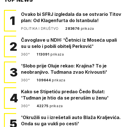
FACEBOOKA
Ovako bi SFRJ izgledala da se ostvario Titov
1
plan: Od Klagenfurta do Istanbula!
POLITIKA I DRUŠTVO
283676
prikaza
Čavoglave u NDH: 'Četnici iz Moseća upali
2
su u selo i pobili obitelj Perković'
360°
113091
prikaza
'Slobo prije Oluje rekao: Krajina? To je
3
neobranjivo. Tuđmana zvao Krivousti'
360°
109644
prikaza
Kako se Stipetiću predao Čedo Bulat:
4
'Tuđman je htio da se prerušim u ženu'
360°
42275
prikaza
'Okružili su i izrešetali auto Blaža Kraljevića.
5
Onda su ga vukli po cesti'