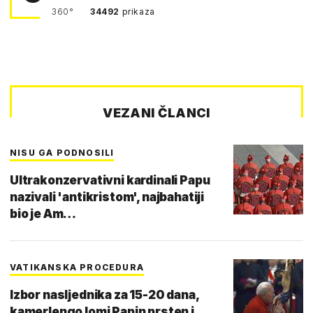
360°
34492
prikaza
VEZANI ČLANCI
NISU GA PODNOSILI
Ultrakonzervativni kardinali Papu
nazivali 'antikristom', najbahatiji
bio je Am…
VATIKANSKA PROCEDURA
Izbor nasljednika za 15-20 dana,
kamerlengo lomi Papin prsten i