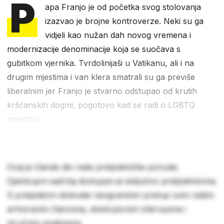
P
apa Franjo je od početka svog stolovanja
izazvao je brojne kontroverze. Neki su ga
vidjeli kao nužan dah novog vremena i
modernizacije denominacije koja se suočava s
gubitkom vjernika. Tvrdolinijaši u Vatikanu, ali i na
drugim mjestima i van klera smatrali su ga previše
liberalnim jer Franjo je stvarno odstupao od krutih
kršćanskih dogmi, pogotovo kad se radi o LGBTQ
zajednici.
Ovaj je članak dio naše pretplatničke ponude.
Cjelokupni sadržaj dostupan je isključivo pretplatnicima.
S pretplatom dobivate neograničen pristup svim našim
arhiviranim člancima, ekskluzivnim intervjuima i
stručnim analizama.