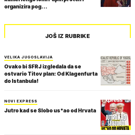
organizira pog…
JOŠ IZ RUBRIKE
VELIKA JUGOSLAVIJA
Ovako bi SFRJ izgledala da se
ostvario Titov plan: Od Klagenfurta
do Istanbula!
NOVI EXPRESS
Jutro kad se Slobo us*ao od Hrvata