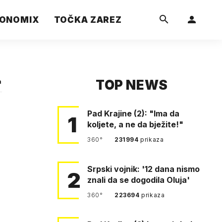
ONOMIX
TOČKA ZAREZ
TOP NEWS
a
Pad Krajine (2): "Ima da
1
koljete, a ne da bježite!"
360°
231994
prikaza
Srpski vojnik: '12 dana nismo
2
znali da se dogodila Oluja'
360°
223694
prikaza