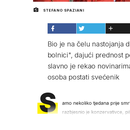
STEFANO SPAZIANI
Bio je na čelu nastojanja 
bolnici", dajući prednost 
slavno je rekao novinarima
osoba postati svećenik
S
amo nekoliko tjedana prije smrt
razbjesnio je konzervativce, p