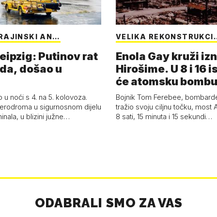
RAJINSKI AN…
VELIKA REKONSTRUKCI
eipzig: Putinov rat
Enola Gay kruži iz
eda, došao u
Hirošime. U 8 i 16 i
će atomsku bombu 
Boy'
 u noći s 4. na 5. kolovoza.
Bojnik Tom Ferebee, bombarder
erodroma u sigurnosnom dijelu
tražio svoju ciljnu točku, most 
inala, u blizini južne…
8 sati, 15 minuta i 15 sekundi…