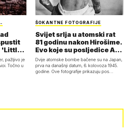
…
ŠOKANTNE FOTOGRAFIJE
nad
Svijet srlja u atomski rat
spustit
81 godinu nakon Hirošime.
'Little
Evo koje su posljedice A-
b…
, pažljivo je
Dvije atomske bombe bačene su na Japan,
Aioi. Točno u
prva na današnji datum, 6. kolovoza 1945.
godine. Ove fotografije prikazuju pos…