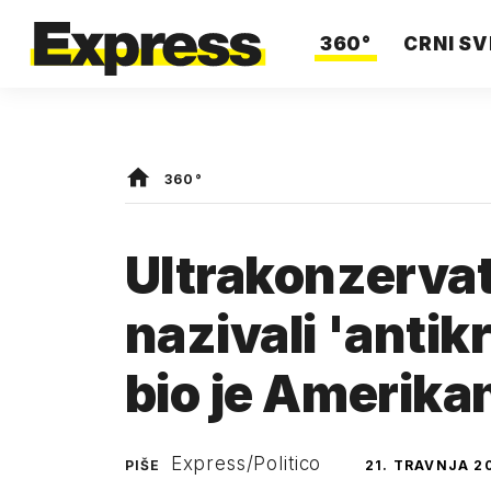
360°
CRNI SV
360°
Ultrakonzervat
nazivali 'antik
bio je Amerika
Express/Politico
PIŠE
21. TRAVNJA 2