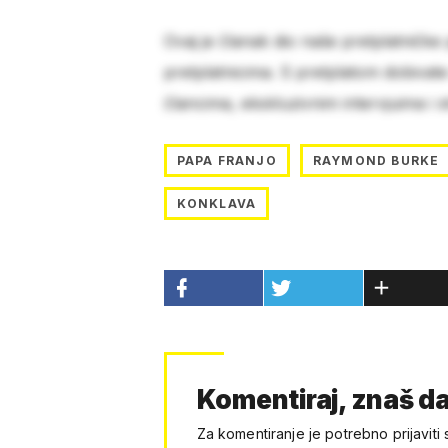
Ovaj je članak dio naše pretplatničke
pretplatnicima. S pretplatom dobivat
člancima, ekskluzivnim intervjuima i 
PAPA FRANJO
RAYMOND BURKE
KONKLAVA
Komentiraj, znaš da
Za komentiranje je potrebno prijaviti 