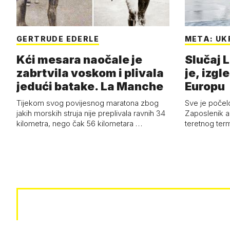
GERTRUDE EDERLE
META: UK
Kći mesara naočale je
Slučaj L
zabrtvila voskom i plivala
je, izgl
jedući batake. La Manche
Europu
Tijekom svog povijesnog maratona zbog
Sve je počelo
jakih morskih struja nije preplivala ravnih 34
Zaposlenik a
kilometra, nego čak 56 kilometara …
teretnog term