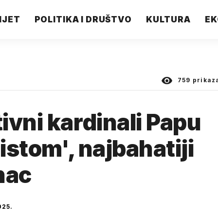
IJET
POLITIKA I DRUŠTVO
KULTURA
EK
759
prikaz
ivni kardinali Papu
ristom', najbahatiji
nac
025.