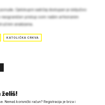
 ponude. Cjelokupni sadržaj dostupan je isključivo
e neograničen pristup svim našim arhiviranim
stručnim analizama.
KATOLIČKA CRKVA
 želiš!
se. Nemaš korisnički račun? Registracija je brza i