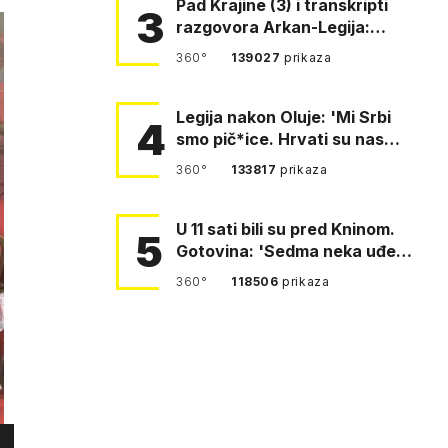
Pad Krajine (3) i transkripti
3
razgovora Arkan-Legija:
'Čujem, prelazite ustašam…
360°
139027
prikaza
Legija nakon Oluje: 'Mi Srbi
4
smo pič*ice. Hrvati su nas
pomeli!'
360°
133817
prikaza
U 11 sati bili su pred Kninom.
5
Gotovina: 'Sedma neka uđe,
4. gardijska neka g…
360°
118506
prikaza