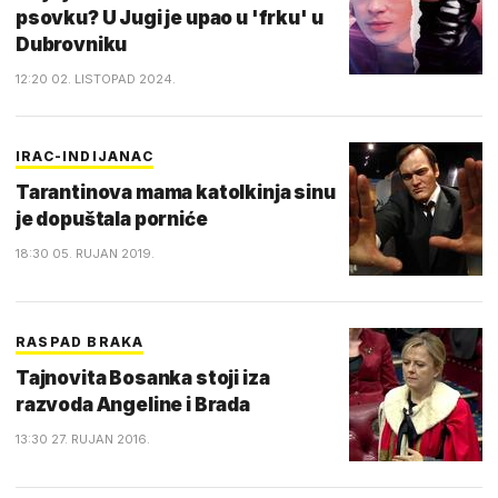
psovku? U Jugi je upao u 'frku' u
Dubrovniku
12:20 02. LISTOPAD 2024.
IRAC-INDIJANAC
Tarantinova mama katolkinja sinu
je dopuštala porniće
18:30 05. RUJAN 2019.
RASPAD BRAKA
Tajnovita Bosanka stoji iza
razvoda Angeline i Brada
13:30 27. RUJAN 2016.