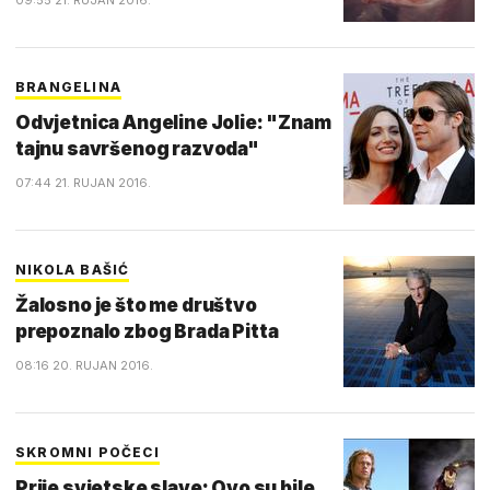
09:55 21. RUJAN 2016.
BRANGELINA
Odvjetnica Angeline Jolie: "Znam
tajnu savršenog razvoda"
07:44 21. RUJAN 2016.
NIKOLA BAŠIĆ
Žalosno je što me društvo
prepoznalo zbog Brada Pitta
08:16 20. RUJAN 2016.
SKROMNI POČECI
Prije svjetske slave: Ovo su bile