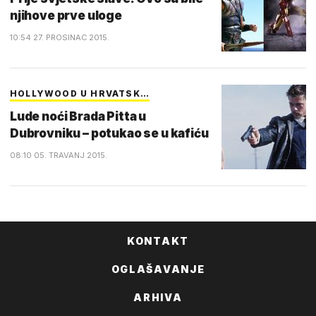
njihove prve uloge
10:54 27. PROSINAC 2015.
HOLLYWOOD U HRVATSK…
Lude noći Brada Pitta u
Dubrovniku – potukao se u kafiću
08:10 05. TRAVANJ 2015.
KONTAKT
OGLAŠAVANJE
ARHIVA