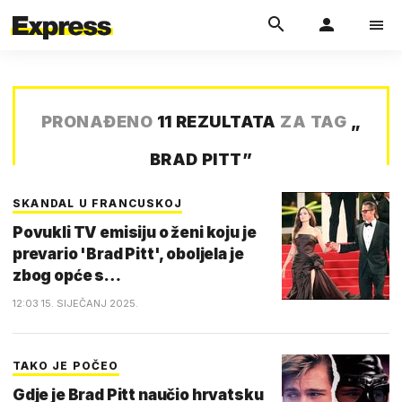
PRONAĐENO
11 REZULTATA
ZA TAG
„
BRAD PITT
”
SKANDAL U FRANCUSKOJ
Povukli TV emisiju o ženi koju je
prevario 'Brad Pitt', oboljela je
zbog opće s…
12:03 15. SIJEČANJ 2025.
TAKO JE POČEO
Gdje je Brad Pitt naučio hrvatsku