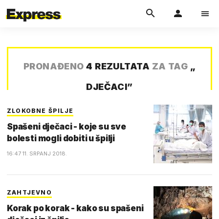
PRONAĐENO
4 REZULTATA
ZA TAG
„
DJEČACI
”
ZLOKOBNE ŠPILJE
Spašeni dječaci - koje su sve
bolesti mogli dobiti u špilji
16:47 11. SRPANJ 2018.
ZAHTJEVNO
Korak po korak - kako su spašeni