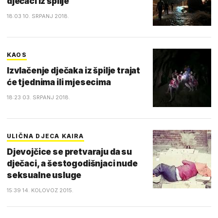
dječaci iz špilje
18:03 10. SRPANJ 2018.
KAOS
Izvlačenje dječaka iz špilje trajat
će tjednima ili mjesecima
18:23 03. SRPANJ 2018.
ULIČNA DJECA KAIRA
Djevojčice se pretvaraju da su
dječaci, a šestogodišnjaci nude
seksualne usluge
15:39 14. KOLOVOZ 2015.