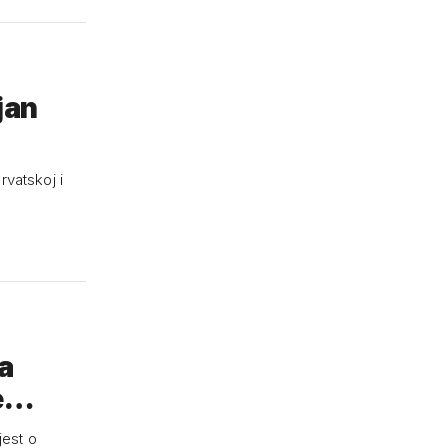
jan
rvatskoj i
a
je…
jest o