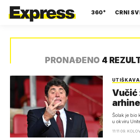
360°
CRNI SV
PRONAĐENO
4 REZUL
UTIŠKAVA
Vučić 
arhine
Šolak je bio 
u okviru Uni
11:11 09. KOLO