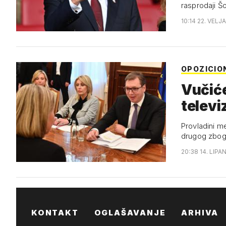
rasprodaji Š
10:14 22. VELJ
OPOZICION
Vučiće
televi
Provladini me
drugog zbog
20:38 14. LIPA
KONTAKT
OGLAŠAVANJE
ARHIVA