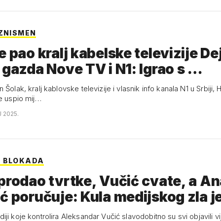
IZNISMEN
e pao kralj kabelske televizije De
 gazda Nove TV i N1: Igrao s …
 Šolak, kralj kablovske televizije i vlasnik info kanala N1 u Srbiji, H
je uspio mij…
J 2025.
A BLOKADA
prodao tvrtke, Vučić cvate, a An
ć poručuje: Kula medijskog zla 
ji koje kontrolira Aleksandar Vučić slavodobitno su svi objavili vi