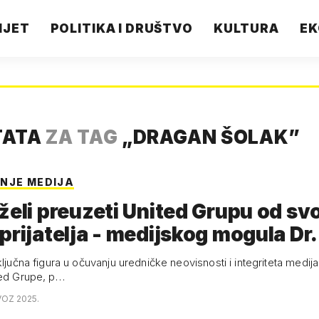
IJET
POLITIKA I DRUŠTVO
KULTURA
EK
TATA
ZA TAG
„
DRAGAN ŠOLAK
”
NJE MEDIJA
želi preuzeti United Grupu od sv
prijatelja - medijskog mogula D
ključna figura u očuvanju uredničke neovisnosti i integriteta medija 
ted Grupe, p…
VOZ 2025.