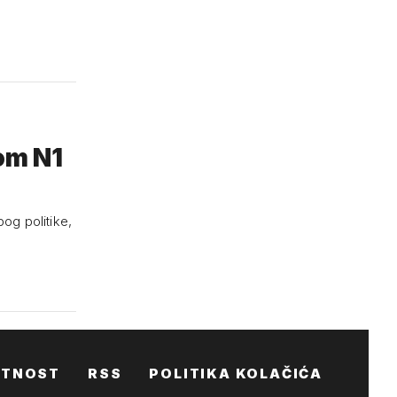
kom N1
bog politike,
ATNOST
RSS
POLITIKA KOLAČIĆA