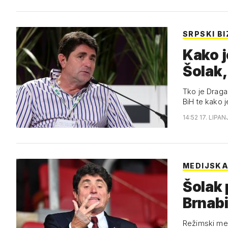
SRPSKI B
Kako j
Šolak,
Tko je Dragan
BiH te kako 
14:52 17. LIPAN
MEDIJSK
Šolak 
Brnabi
Režimski medi