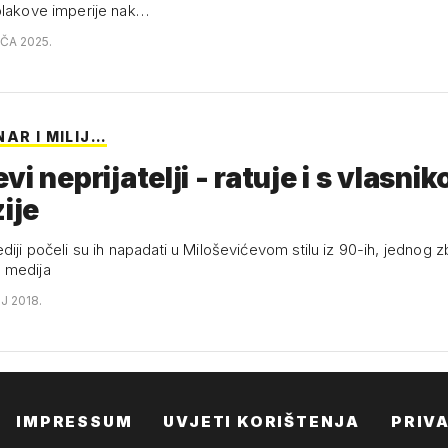
olakove imperije nak…
AČA 2025.
AR I MILIJ…
vi neprijatelji - ratuje i s vlasni
zije
diji počeli su ih napadati u Miloševićevom stilu iz 90-ih, jednog z
 medija
NJ 2018.
IMPRESSUM
UVJETI KORIŠTENJA
PRIV