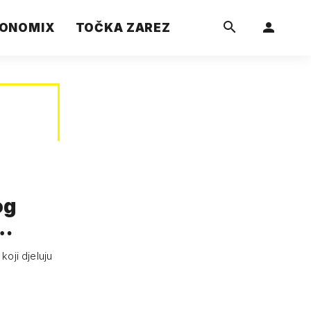
ONOMIX
TOČKA ZAREZ
og
r…
koji djeluju