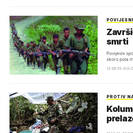
POVIJESN
Završi
smrti
Povijesni sp
skoro pola m
13:38 29. KOL
PROTIV N
Kolumb
prelaz