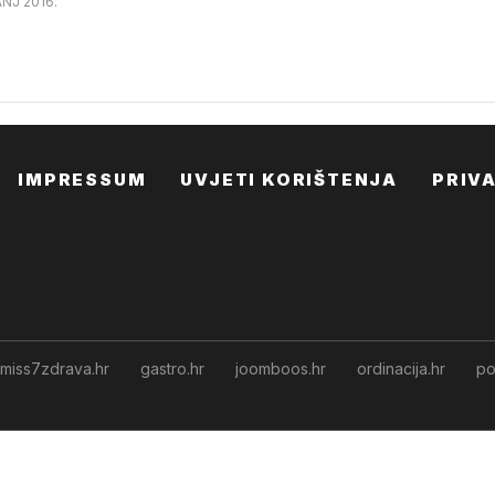
ANJ 2016.
IMPRESSUM
UVJETI KORIŠTENJA
PRIV
miss7zdrava.hr
gastro.hr
joomboos.hr
ordinacija.hr
po