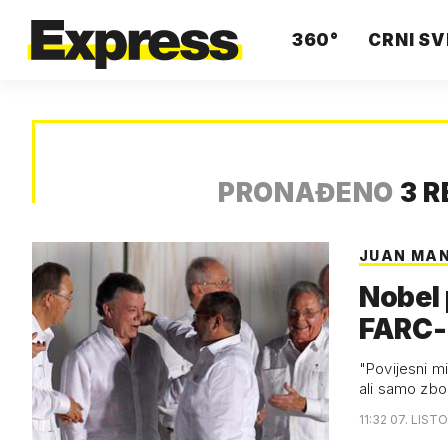
360°
CRNI SV
PRONAĐENO
3 R
JUAN MA
Nobel 
FARC
"Povijesni m
ali samo zbo
11:32 07. LIST