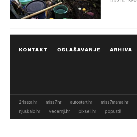
12:50 13. TRAV
KONTAKT
OGLAŠAVANJE
ARHIVA
24sata.hr
miss7.hr
autostart.hr
miss7mama.hr
njuskalo.hr
vecernji.hr
pixsell.hr
popusti!