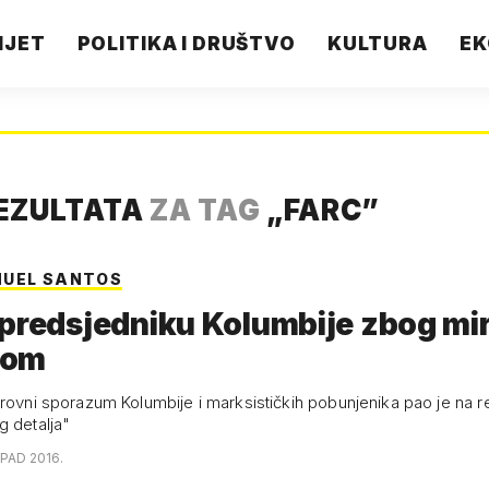
IJET
POLITIKA I DRUŠTVO
KULTURA
EK
EZULTATA
ZA TAG
„
FARC
”
NUEL SANTOS
predsjedniku Kolumbije zbog mir
-om
irovni sporazum Kolumbije i marksističkih pobunjenika pao je na 
g detalja"
OPAD 2016.