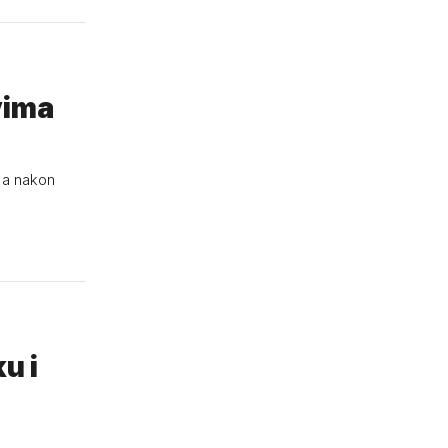
vima
-a nakon
u i