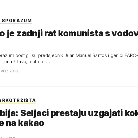
I SPORAZUM
o je zadnji rat komunista s vodo
orazum postigli su predsjednik Juan Manuel Santos i gerilci FARC
ilijuna žrtava, mahom …
OVOZ 2016.
ARKOTRŽIŠTA
ija: Seljaci prestaju uzgajati kok
e na kakao