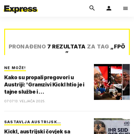
PRONAĐENO
7 REZULTATA
ZA TAG
„
FPÖ
”
NE MOŽE!
Kako su propali pregovori u
Austriji: 'Gramzivi Kickl htio je i
tajne službe i …
07:07 13. VELJAČA 2025.
SASTAVLJA AUSTRIJSK…
Kickl, austrijski čovjek sa