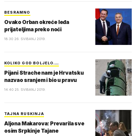
BESRAMNO
Ovako Orban okreće leđa
prijateljima preko noći
18:30 26. SVIBANJ 2019.
KOLIKO GOD BOLJELO.…
Pijani Strache nam je Hrvatsku
nazvao sranjem i bio u pravu
14:40 25. SVIBANJ 2019.
TAJNA RUSKINJA
Aljona Makarova: Prevarila sve
osim Srpkinje Tajane