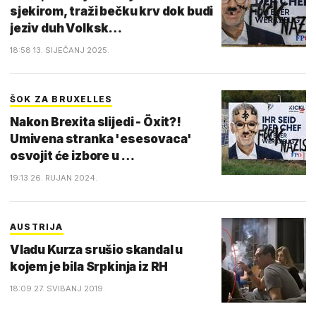
sjekirom, traži bečku krv dok budi
jeziv duh Volksk…
18:58 13. SIJEČANJ 2025.
ŠOK ZA BRUXELLES
Nakon Brexita slijedi - Öxit?!
Umivena stranka 'esesovaca'
osvojit će izbore u …
19:13 26. RUJAN 2024.
AUSTRIJA
Vladu Kurza srušio skandal u
kojem je bila Srpkinja iz RH
18:09 27. SVIBANJ 2019.