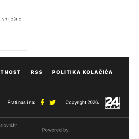
uz smiješne
ATNOST
RSS
POLITIKA KOLAČIĆA
Prati nas i na:
Copyright 2026.
slovni.hr
Powered by: