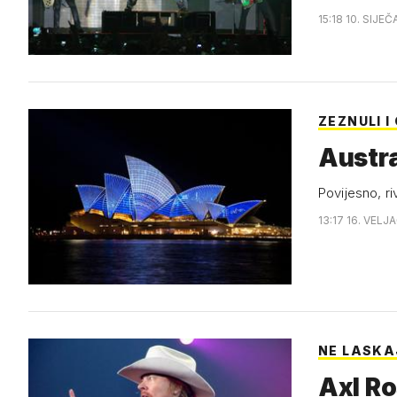
15:18 10. SIJEČ
ZEZNULI I
Austral
Povijesno, r
13:17 16. VELJ
NE LASKA
Axl Ro