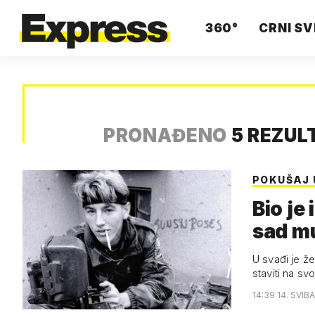
360°
CRNI SV
PRONAĐENO
5 REZUL
POKUŠAJ
Bio je
sad m
U svađi je že
staviti na sv
14:39 14. SVIB