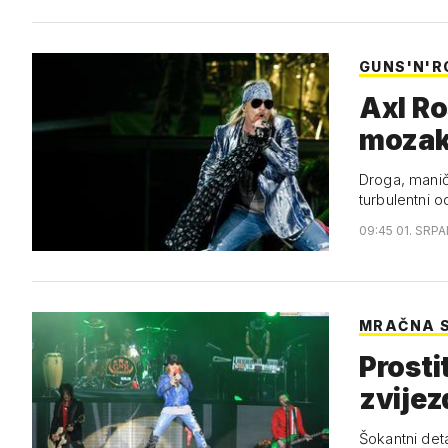
GUNS'N'R
Axl Ro
mozak
Droga, manič
turbulentni 
09:45 01. SRPA
MRAČNA 
Prostit
zvijez
Šokantni deta