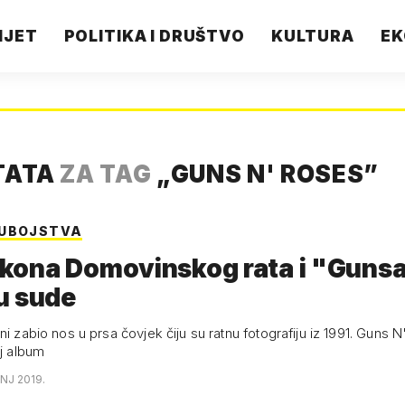
IJET
POLITIKA I DRUŠTVO
KULTURA
EK
TATA
ZA TAG
„
GUNS N' ROSES
”
 UBOJSTVA
 ikona Domovinskog rata i "Gunsa
u sude
ni zabio nos u prsa čovjek čiju su ratnu fotografiju iz 1991. Guns N
oj album
ANJ 2019.