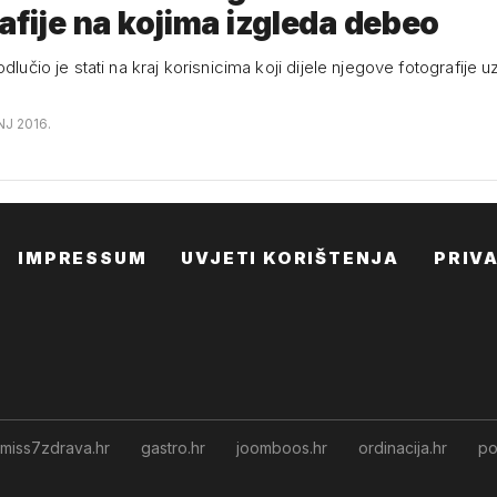
afije na kojima izgleda debeo
odlučio je stati na kraj korisnicima koji dijele njegove fotografije 
NJ 2016.
IMPRESSUM
UVJETI KORIŠTENJA
PRIV
miss7zdrava.hr
gastro.hr
joomboos.hr
ordinacija.hr
po