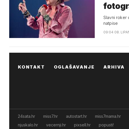
fotogr
Slavni roker 
natpise
09:04 08. LIPA
KONTAKT
OGLAŠAVANJE
ARHIVA
24sata.hr
miss7.hr
autostart.hr
miss7mama.hr
njuskalo.hr
vecernji.hr
pixsell.hr
popusti!