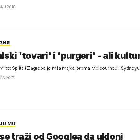
ANJ 2018.
 GNR
ski 'tovari' i 'purgeri' - ali kultur
ivalitet Splita i Zagreba je mila majka prema Melbourneu i Sydneyu
AČA 2017.
JU MU
se traži od Googlea da ukloni