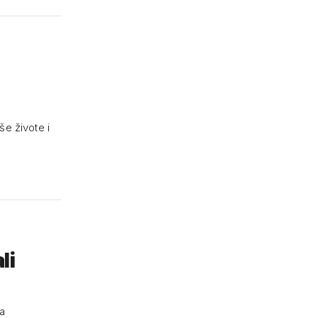
še živote i
li
ća