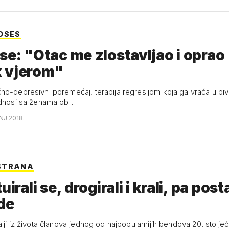
OSES
se: "Otac me zlostavljao i oprao
 vjerom"
no-depresivni poremećaj, terapija regresijom koja ga vraća u biv
odnosi sa ženama ob…
NJ 2018.
STRANA
uirali se, drogirali i krali, pa posta
de
lji iz života članova jednog od najpopularnijih bendova 20. stolje