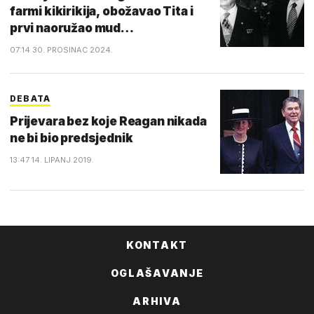
farmi kikirikija, obožavao Tita i
prvi naoružao mud…
07:14 30. PROSINAC 2024.
DEBATA
Prijevara bez koje Reagan nikada
ne bi bio predsjednik
13:47 14. LIPANJ 2019.
KONTAKT
OGLAŠAVANJE
ARHIVA