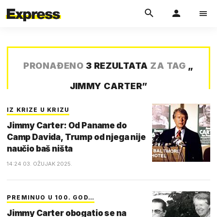
PRONAĐENO
3 REZULTATA
ZA TAG
„
JIMMY CARTER
”
IZ KRIZE U KRIZU
Jimmy Carter: Od Paname do
Camp Davida, Trump od njega nije
naučio baš ništa
14:24 03. OŽUJAK 2025.
PREMINUO U 100. GOD…
Jimmy Carter obogatio se na