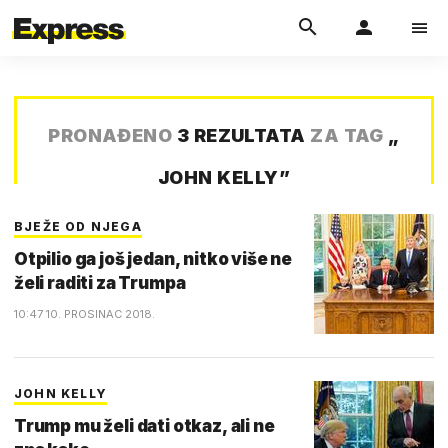
PRONAĐENO
3 REZULTATA
ZA TAG
„
JOHN KELLY
”
BJEŽE OD NJEGA
Otpilio ga još jedan, nitko više ne
želi raditi za Trumpa
10:47 10. PROSINAC 2018.
JOHN KELLY
Trump mu želi dati otkaz, ali ne