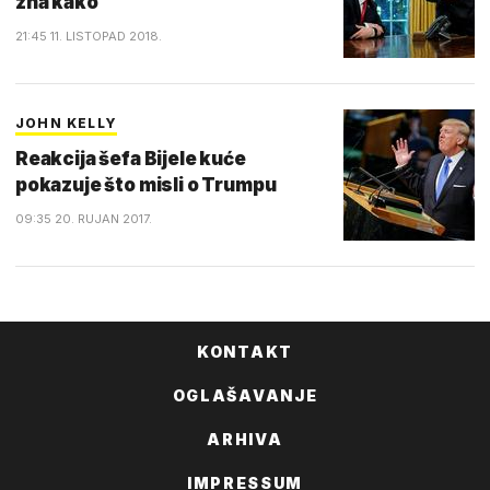
zna kako
21:45 11. LISTOPAD 2018.
JOHN KELLY
Reakcija šefa Bijele kuće
pokazuje što misli o Trumpu
09:35 20. RUJAN 2017.
KONTAKT
OGLAŠAVANJE
ARHIVA
IMPRESSUM