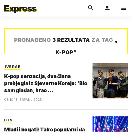
PRONAĐENO
3 REZULTATA
ZA TAG
„
K-POP
”
1VERSE
K-pop senzacija, dva člana
prebjegla iz Sjeverne Koreje: 'Bio
sam gladan, krao …
08:10 18. SRPANJ 2025.
BTS
Mladi i bogati: Tako popularni da