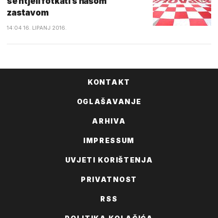
se htjeli fotkati s našom
zastavom
14:04 16. LIPANJ 2016.
KONTAKT
OGLAŠAVANJE
ARHIVA
IMPRESSUM
UVJETI KORIŠTENJA
PRIVATNOST
RSS