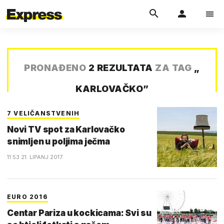
PRONAĐENO
2 REZULTATA
ZA TAG
„
KARLOVAČKO
”
7 VELIČANSTVENIH
Novi TV spot za Karlovačko
snimljen u poljima ječma
11:53 21. LIPANJ 2017.
EURO 2016
Centar Pariza u kockicama: Svi su