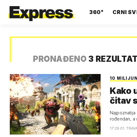
360°
CRNI SV
PRONAĐENO
3 REZULTA
10 MILIJU
Kako u
čitav 
Najpoznatija 
rođendan, a
17:29 01. TRAV