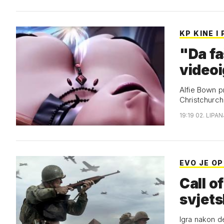
KP KINE 
"Da fa
video
Alfie Bown prv
Christchurch
19:19 02. LIPAN
EVO JE O
Call o
svjets
Igra nakon de