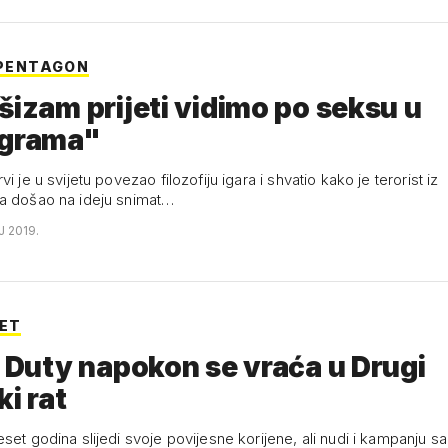
I PENTAGON
šizam prijeti vidimo po seksu u
igrama"
i je u svijetu povezao filozofiju igara i shvatio kako je terorist iz
a došao na ideju snimat…
J 2019.
PET
f Duty napokon se vraća u Drugi
ki rat
set godina slijedi svoje povijesne korijene, ali nudi i kampanju s