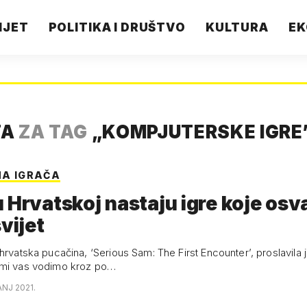
IJET
POLITIKA I DRUŠTVO
KULTURA
EK
TA
ZA TAG
„
KOMPJUTERSKE IGRE
NA IGRAČA
 Hrvatskoj nastaju igre koje osv
svijet
hrvatska pucačina, ‘Serious Sam: The First Encounter’, proslavila 
 mi vas vodimo kroz po…
ANJ 2021.