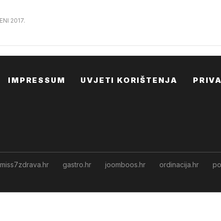
ENI 2017.
IMPRESSUM
UVJETI KORIŠTENJA
PRIV
miss7zdrava.hr
gastro.hr
joomboos.hr
ordinacija.hr
po