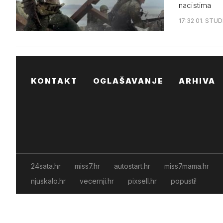
nacistima
17:32 01. STUD
KONTAKT
OGLAŠAVANJE
ARHIVA
24sata.hr
miss7.hr
autostart.hr
miss7mama.hr
njuskalo.hr
vecernji.hr
pixsell.hr
popusti!