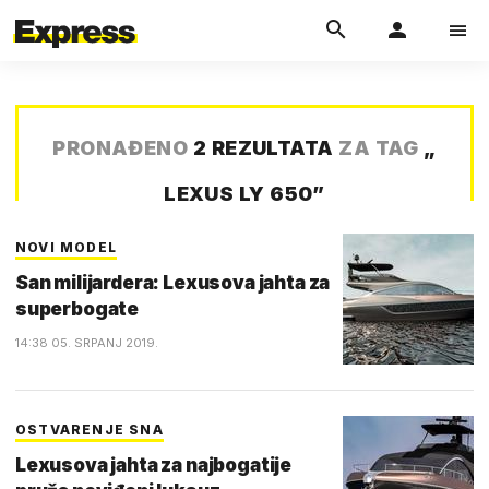
PRONAĐENO
2 REZULTATA
ZA TAG
„
LEXUS LY 650
”
NOVI MODEL
San milijardera: Lexusova jahta za
superbogate
14:38 05. SRPANJ 2019.
OSTVARENJE SNA
Lexusova jahta za najbogatije