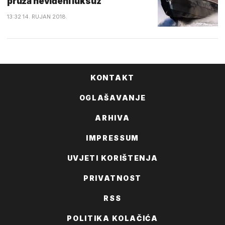
pruža neviđeni luksuz
13:32 14. RUJAN 2018.
KONTAKT
OGLAŠAVANJE
ARHIVA
IMPRESSUM
UVJETI KORIŠTENJA
PRIVATNOST
RSS
POLITIKA KOLAČIĆA