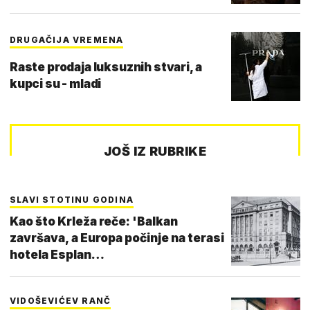
DRUGAČIJA VREMENA
Raste prodaja luksuznih stvari, a
kupci su - mladi
JOŠ IZ RUBRIKE
SLAVI STOTINU GODINA
Kao što Krleža reče: 'Balkan
završava, a Europa počinje na terasi
hotela Esplan…
VIDOŠEVIĆEV RANČ