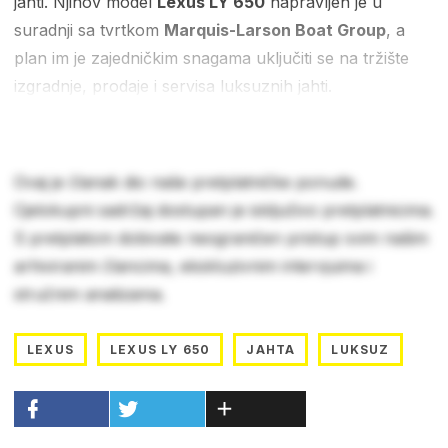
jahti. Njihov model
Lexus LY 650
napravljen je u
suradnji sa tvrtkom
Marquis-Larson Boat Group
, a
plan im je zajedničkim snagama uključiti se na tržište
izgradnje, prodaje i servisa luksuznih jahti.
Ovaj je članak dio naše pretplatničke ponude.
Cjelokupni sadržaj dostupan je isključivo pretplatnicima.
S pretplatom dobivate neograničen pristup svim našim
arhiviranim člancima, ekskluzivnim intervjuima i
stručnim analizama.
LEXUS
LEXUS LY 650
JAHTA
LUKSUZ