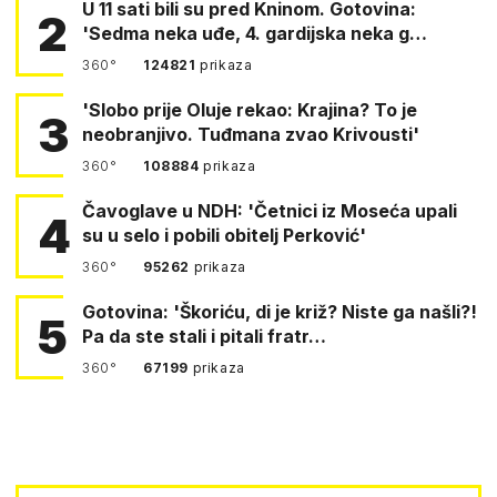
U 11 sati bili su pred Kninom. Gotovina:
2
'Sedma neka uđe, 4. gardijska neka g…
360°
124821
prikaza
'Slobo prije Oluje rekao: Krajina? To je
3
neobranjivo. Tuđmana zvao Krivousti'
360°
108884
prikaza
Čavoglave u NDH: 'Četnici iz Moseća upali
4
su u selo i pobili obitelj Perković'
360°
95262
prikaza
Gotovina: 'Škoriću, di je križ? Niste ga našli?!
5
Pa da ste stali i pitali fratr…
360°
67199
prikaza