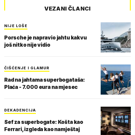
VEZANI ČLANCI
NIJE LOŠE
Porsche je napravio jahtu kakvu
još nitko nije vidio
ČIŠĆENJE I GLAMUR
Rad na jahtama superbogataša:
Plaća - 7.000 eura na mjesec
DEKADENCIJA
Sef za superbogate: Košta kao
Ferrari, izgleda kao namještaj