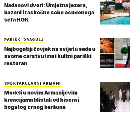
Nadanovi dvori: Umjetna jezera,
bazeni i raskošne sobe osuđenoga
šefa HGK
PARIŠKI DRAGULJ
Najbogatiji čovjek na svijetu sada u
svome carstvu ima i kultni pariški
restoran
SPEKTAKULARNI ARMANI
Modeli u novim Armanijevim
kreacijama blistali od bisera i
bogatog crnog baršuna