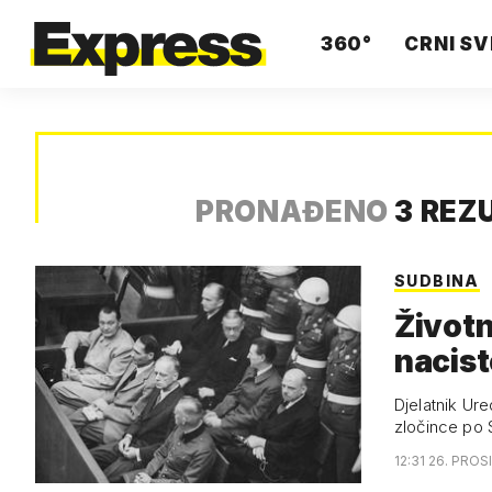
360°
CRNI SV
PRONAĐENO
3 REZ
SUDBINA
Životn
nacist
Djelatnik Ur
zločince po
12:31 26. PROS