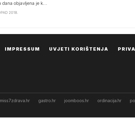
h dana objavljena je k…
OPAD 2018.
IMPRESSUM
UVJETI KORIŠTENJA
PRIV
miss7zdrava.hr
gastro.hr
joomboos.hr
ordinacija.hr
po