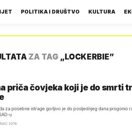
IJET
POLITIKA I DRUŠTVO
KULTURA
EK
ULTATA
ZA TAG
„
LOCKERBIE
”
a priča čovjeka koji je do smrti t
e
eda za posebne istrage gorljivo je do posljednjeg dana progonio r
 SAD-u
INAC 2019.