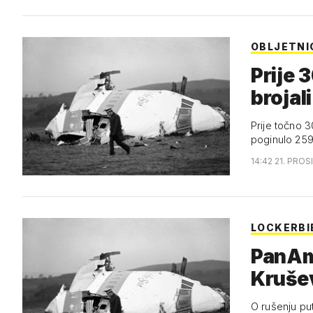
OBLJETNI
Prije 
brojal
Prije točno 
poginulo 259
14:42 21. PROS
LOCKERBI
PanAm
Kruše
O rušenju pu