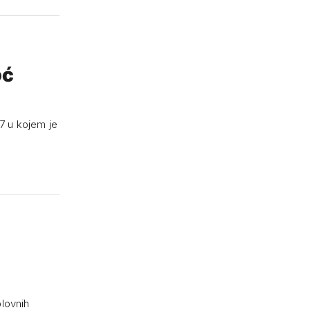
oć
7 u kojem je
plovnih