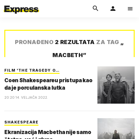
PRONAĐENO
2 REZULTATA
ZA TAG
„
MACBETH
”
FILM 'THE TRAGEDY O…
Coen Shakespeareu pristupa kao
da je porculanska lutka
20:20 14. VELJAČA 2022.
SHAKESPEARE
Ekranizacija Macbetha nije samo