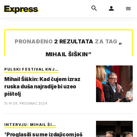
PRONAĐENO
2 REZULTATA
ZA TAG
„
MIHAIL ŠIŠKIN
”
PULSKI FESTIVAL KNJ…
Mihail Šiškin: Kad čujem izraz
ruska duša najradije bi uzeo
pištolj
15:41 05. PROSINAC 2024.
INTERVJU: MIHAIL ŠI…
'Proglasili su me izdajicom još