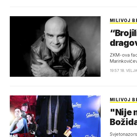
MILIVOJ 
“Broji
drago
ZKM-ova faca
Marinkovićeva
19:57 18. VELJ
MILIVOJ 
"Nije 
Božida
Svjetonazors