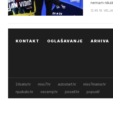
nemam nikak
12:45 19. VELJ
KONTAKT
OGLAŠAVANJE
ARHIVA
24sata.hr
miss7.hr
autostart.hr
miss7mama.hr
njuskalo.hr
vecernji.hr
pixsell.hr
popusti!