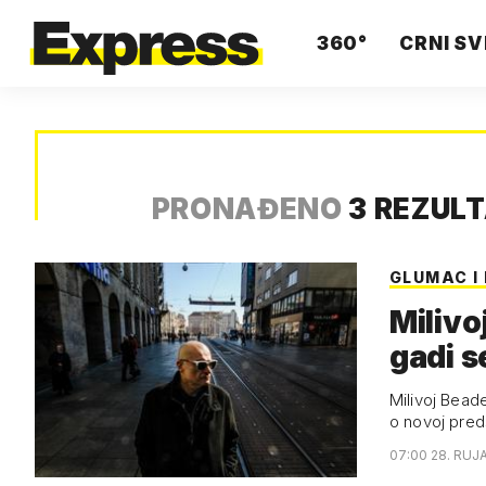
360°
CRNI SV
PRONAĐENO
3 REZUL
GLUMAC I
Milivo
gadi s
Milivoj Beade
o novoj pred
07:00 28. RUJ