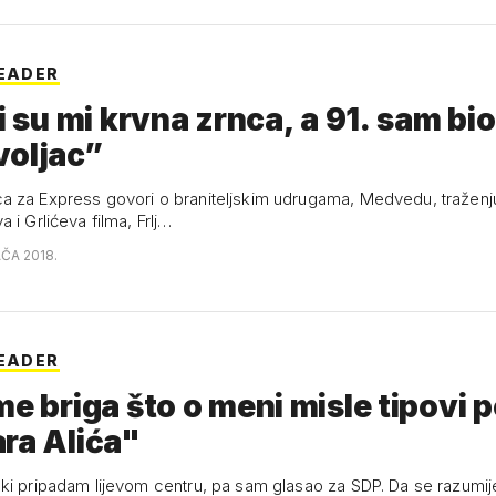
BEADER
li su mi krvna zrnca, a 91. sam bio
voljac”
 za Express govori o braniteljskim udrugama, Medvedu, traženj
 i Grlićeva filma, Frlj…
AČA 2018.
BEADER
me briga što o meni misle tipovi 
ra Alića"
ki pripadam lijevom centru, pa sam glasao za SDP. Da se razumi