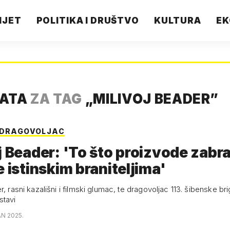
IJET
POLITIKA I DRUŠTVO
KULTURA
EK
TATA
ZA TAG
„
MILIVOJ BEADER
”
 DRAGOVOLJAC
j Beader: 'To što proizvode zabran
e istinskim braniteljima'
r, rasni kazališni i filmski glumac, te dragovoljac 113. šibenske b
stavi
AN 2025.