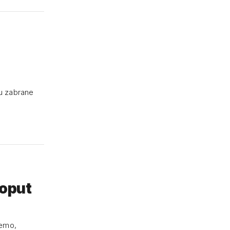
u zabrane
poput
jemo,