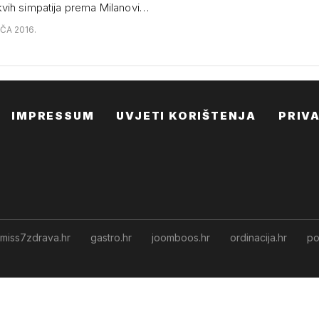
vih simpatija prema Milanovi…
AČA 2016.
IMPRESSUM
UVJETI KORIŠTENJA
PRIV
miss7zdrava.hr
gastro.hr
joomboos.hr
ordinacija.hr
po