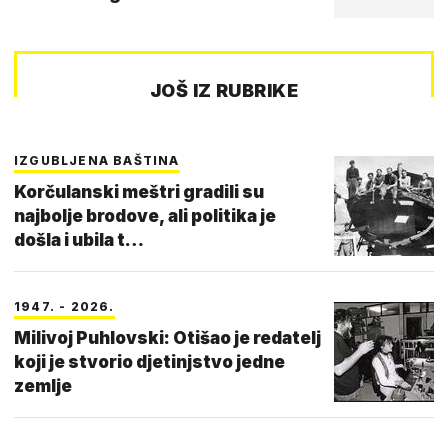
JOŠ IZ RUBRIKE
IZGUBLJENA BAŠTINA
Korčulanski meštri gradili su
najbolje brodove, ali politika je
došla i ubila t…
1947. - 2026.
Milivoj Puhlovski: Otišao je redatelj
koji je stvorio djetinjstvo jedne
zemlje