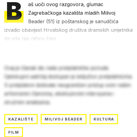
B
aš uoči ovog razgovora, glumac
Zagrebačkoga kazališta mladih Milivoj
Beader (51) iz poštanskog je sanudčića
izvadio obavijest Hrvatskog društva dramskih umjetnika
da više nije njihov član.
Ovaj je članak dio naše pretplatničke ponude.
Cjelokupni sadržaj dostupan je isključivo pretplatnicima.
S pretplatom dobivate neograničen pristup svim našim
arhiviranim člancima, ekskluzivnim intervjuima i
stručnim analizama.
KAZALIŠTE
MILIVOJ BEADER
KULTURA
FILM