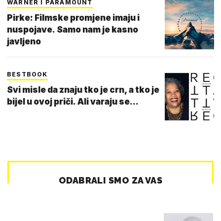
WARNER I PARAMOUNT
Pirke: Filmske promjene imaju i
nuspojave. Samo nam je kasno
javljeno
BESTBOOK
Svi misle da znaju tko je crn, a tko je
bijel u ovoj priči. Ali varaju se...