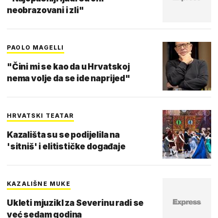
neobrazovani i zli"
PAOLO MAGELLI
"Čini mi se kao da u Hrvatskoj
nema volje da se ide naprijed"
HRVATSKI TEATAR
Kazališta su se podijelila na
'sitniš' i elitističke događaje
KAZALIŠNE MUKE
Ukleti mjuzikl za Severinu radi se
već sedam godina