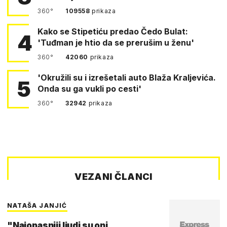
360°
109558
prikaza
Kako se Stipetiću predao Čedo Bulat:
4
'Tuđman je htio da se prerušim u ženu'
360°
42060
prikaza
'Okružili su i izrešetali auto Blaža Kraljevića.
5
Onda su ga vukli po cesti'
360°
32942
prikaza
VEZANI ČLANCI
NATAŠA JANJIĆ
"Najopasniji ljudi su oni