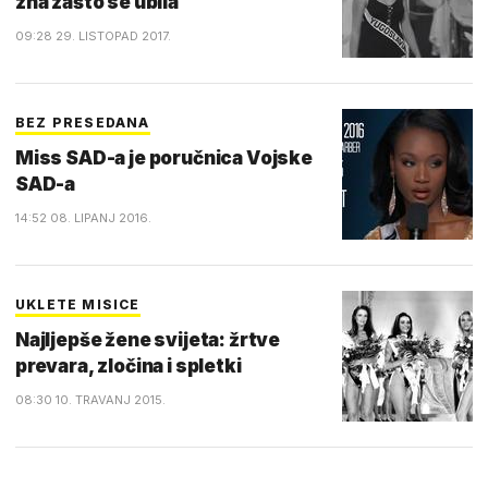
zna zašto se ubila
09:28 29. LISTOPAD 2017.
BEZ PRESEDANA
Miss SAD-a je poručnica Vojske
SAD-a
14:52 08. LIPANJ 2016.
UKLETE MISICE
Najljepše žene svijeta: žrtve
prevara, zločina i spletki
08:30 10. TRAVANJ 2015.