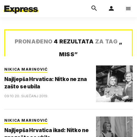
PRONAĐENO
4 REZULTATA
ZA TAG
„
MISS
”
NIKICA MARINOVIĆ
Najljepša Hrvatica: Nitko ne zna
zašto se ubila
09:10 20. SIJEČANJ 2019.
NIKICA MARINOVIĆ
Najljepša Hrvatica ikad: Nitko ne