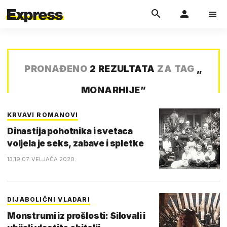
PRONAĐENO
2 REZULTATA
ZA TAG
„
MONARHIJE
”
KRVAVI ROMANOVI
Dinastija pohotnika i svetaca
voljela je seks, zabave i spletke
13:19 07. VELJAČA 2020.
DIJABOLIČNI VLADARI
Monstrumi iz prošlosti: Silovali i