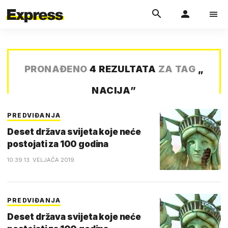
PRONAĐENO
4 REZULTATA
ZA TAG
„
NACIJA
”
PREDVIĐANJA
Deset država svijeta koje neće
postojati za 100 godina
10:39 13. VELJAČA 2019.
PREDVIĐANJA
Deset država svijeta koje neće