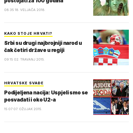
postojati za 100 godina
08:35 18. VELJAČA 2018.
KAKO STOJE HRVATI?
Srbi su drugi najbrojniji narod u
čak četiri države u regiji
09:15 02. TRAVANJ 2015.
HRVATSKE SVAĐE
Podijeljena nacija: Uspjeli smo se
posvađati i oko U2-a
15:07 07. OŽUJAK 2015.