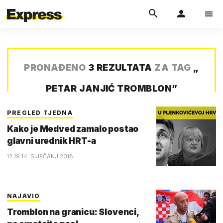
PRONAĐENO
3 REZULTATA
ZA TAG
„
PETAR JANJIĆ TROMBLON
”
PREGLED TJEDNA
Kako je Medved zamalo postao
glavni urednik HRT-a
12:19 14. SIJEČANJ 2018.
NAJAVIO
Tromblon na granicu: Slovenci,