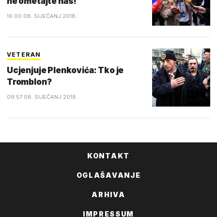
ne ometajte nas!
16:00 08. SIJEČANJ 2018.
VETERAN
Ucjenjuje Plenkovića: Tko je
Tromblon?
09:57 08. SIJEČANJ 2018.
KONTAKT
OGLAŠAVANJE
ARHIVA
IMPRESSUM