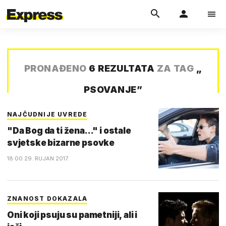
PRONAĐENO
6 REZULTATA
ZA TAG
„
PSOVANJE
”
NAJČUDNIJE UVREDE
"Da Bog da ti žena..." i ostale
svjetske bizarne psovke
18:00 29. RUJAN 2017.
ZNANOST DOKAZALA
Oni koji psuju su pametniji, ali i