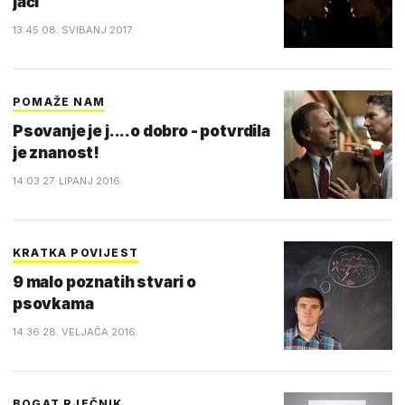
jači
13:45 08. SVIBANJ 2017.
POMAŽE NAM
Psovanje je j....o dobro - potvrdila
je znanost!
14:03 27. LIPANJ 2016.
KRATKA POVIJEST
9 malo poznatih stvari o
psovkama
14:36 28. VELJAČA 2016.
BOGAT RJEČNIK