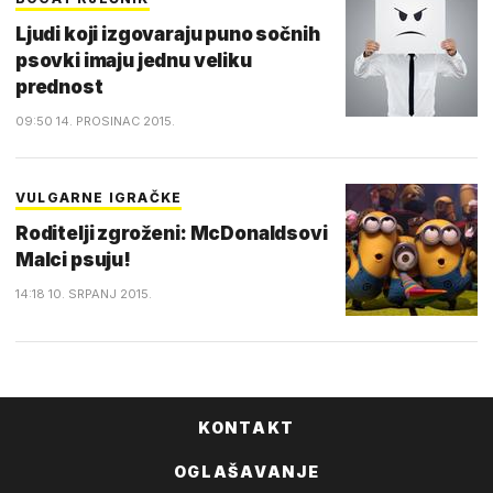
Ljudi koji izgovaraju puno sočnih
psovki imaju jednu veliku
prednost
09:50 14. PROSINAC 2015.
VULGARNE IGRAČKE
Roditelji zgroženi: McDonaldsovi
Malci psuju!
14:18 10. SRPANJ 2015.
KONTAKT
OGLAŠAVANJE