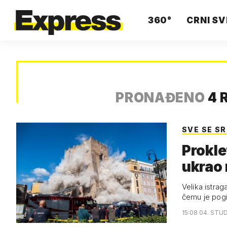
360°
CRNI SV
PRONAĐENO
4 
SVE SE SR
Prokle
ukrao
Velika istrag
čemu je pogi
15:08 04. STUD