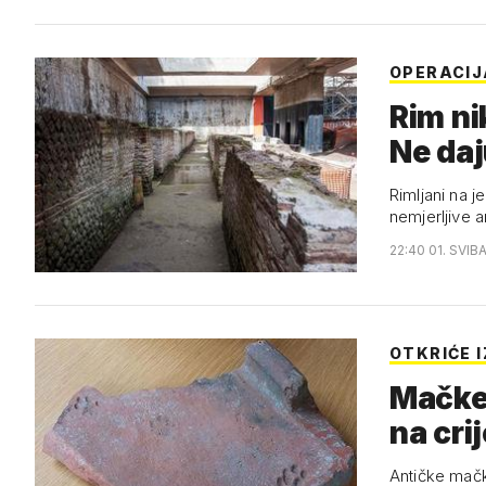
OPERACI
Rim ni
Ne daj
Rimljani na j
nemjerljive a
22:40 01. SVIB
OTKRIĆE I
Mačke 
na cri
Antičke mačke