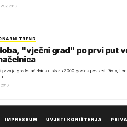
OVOZ 2016.
ONARNI TREND
oba, "vječni grad" po prvi put v
načelnica
gi prva je gradonačelnica u skoro 3000 godina povijesti Rima, Lo
an
J 2016.
IMPRESSUM
UVJETI KORIŠTENJA
PRIV