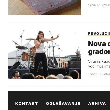
19:59 30. KOL
REVOLUCI
Nova d
grado
Virginia Rag
vodi muslim
12:12 21. LIPAN
KONTAKT
OGLAŠAVANJE
ARHIVA