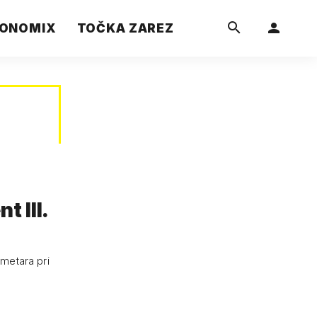
ONOMIX
TOČKA ZAREZ
t III.
 metara pri