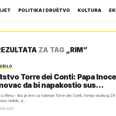
IJET
POLITIKA I DRUŠTVO
KULTURA
EK
REZULTATA
ZA TAG
„
RIM
”
UŠILO
tstvo Torre dei Conti: Papa Inocen
 novac da bi napakostio sus…
a u Rimu - tko je kriv za rušenje Torre dei Conti, tornja visokog 29
nuo radnik, a …
ENI 2025.