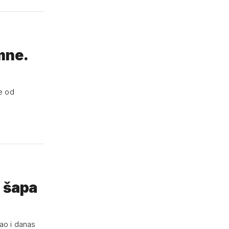
mne.
je od
h šapa
kao i danas