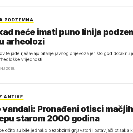
JA PODZEMNA
kad neće imati puno linija podze
u arheolozi
edvite jade rješavaju pitanje javnog prijevoza jer što god dotaknu 
rheološke vrijednosti
ANJ 2018.
Z ANTIKE
vandali: Pronađeni otisci mačji
jepu starom 2000 godina
 očito su bile jednako bezobzirni gnjavatori i ostavljači otisaka 