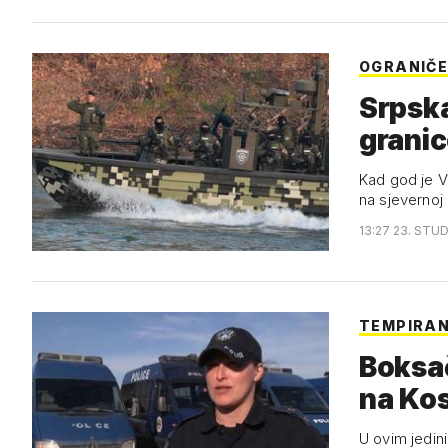
OGRANIČE
Srpska
grani
Kad god je Vu
na sjevernoj 
13:27 23. STUD
TEMPIRA
Boksač
na Ko
U ovim jedin