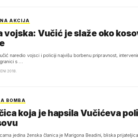
NA AKCIJA
 vojska: Vučić je slaže oko kos
ce
čić naredio vojsci i policiji najvišu borbenu pripravnost, intervenir
granici s …
ENI 2018.
NA BOMBA
ica koja je hapsila Vučićeva poli
sovu
icama jedina ženska članica je Marigona Beadini, bliska prijatelji