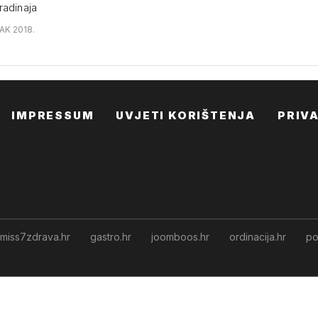
radinaja
AK 2018.
IMPRESSUM
UVJETI KORIŠTENJA
PRIV
miss7zdrava.hr
gastro.hr
joomboos.hr
ordinacija.hr
po