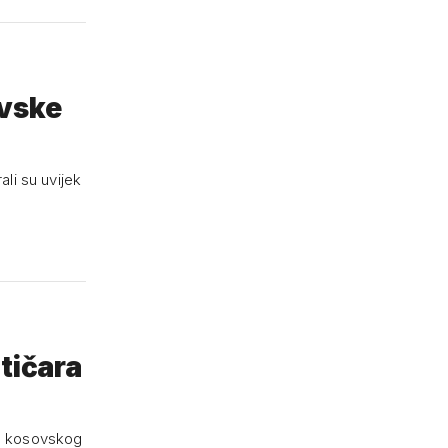
ovske
ali su uvijek
tičara
ca kosovskog