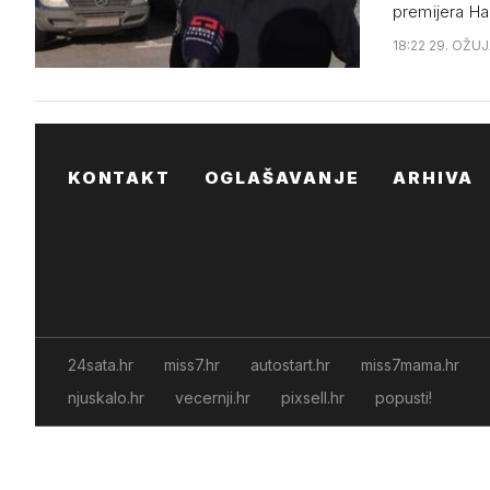
premijera Ha
18:22 29. OŽUJ
KONTAKT
OGLAŠAVANJE
ARHIVA
24sata.hr
miss7.hr
autostart.hr
miss7mama.hr
njuskalo.hr
vecernji.hr
pixsell.hr
popusti!