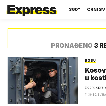
360°
CRNI SV
PRONAĐENO
3 R
ROSU
Kosovs
u kost
Dobro opreml
11:36 30. SVIB