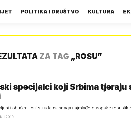
IJET
POLITIKA I DRUŠTVO
KULTURA
EK
EZULTATA
ZA TAG
„
ROSU
”
ki specijalci koji Srbima tjeraju 
i
jeni i obučeni, oni su udarna snaga najmlađe europske republik
ANJ 2019.