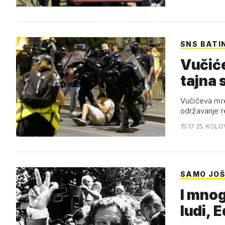
SNS BATI
Vučiće
tajna 
Vučićeva mre
održavanje r
15:17 25. KOL
SAMO JOŠ
I mnog
ludi, 