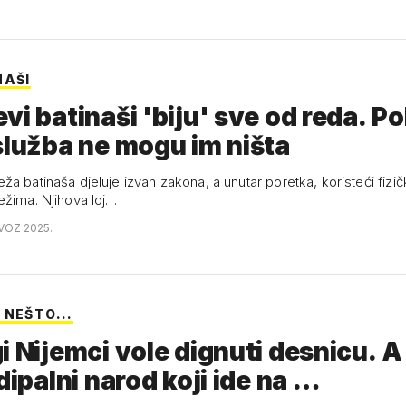
NAŠI
vi batinaši 'biju' sve od reda. Poli
služba ne mogu im ništa
ža batinaša djeluje izvan zakona, a unutar poretka, koristeći fizi
ežima. Njihova loj…
OVOZ 2025.
 NEŠTO...
i Nijemci vole dignuti desnicu. A
Edipalni narod koji ide na …