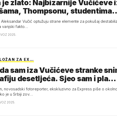
 je zlato: Najbizarnije Vučićeve 
ašama, Thompsonu, studentima
i Aleksandar Vučić optužuju strane elemente za pokušaj destabiliza
a vanjski fakto…
OVOZ 2025.
LOŽAN ZA EX…
da sam iza Vučićeve stranke sni
afiju desetljeća. Sjeo sam i pla…
n, novosadski fotoreporter, ekskluzivno za Express piše o okoln
ako je u Srbiji zov…
OVOZ 2025.