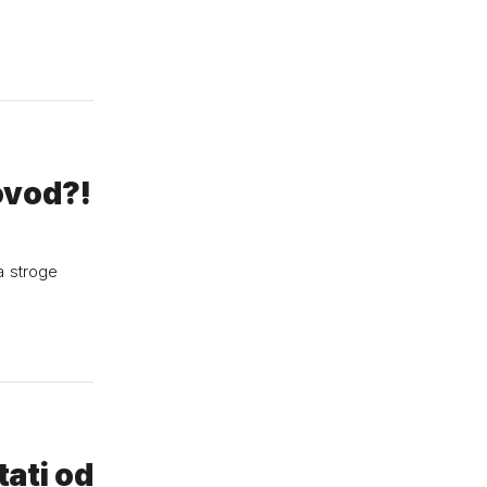
ovod?!
đa stroge
tati od