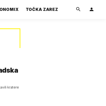
ONOMIX
TOČKA ZAREZ
radska
vili kratere