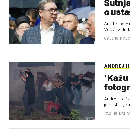
Šutnja
o ust
Ana Brnabić 
Vučić tvrdi d
08:52 19. KOL
ANDREJ H
'Kažu 
fotogr
Andrej Hloža
je nastala, k
17:01 18. KOL