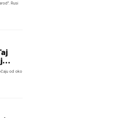
arod”. Rusi
Taj
oj…
tečaju od oko