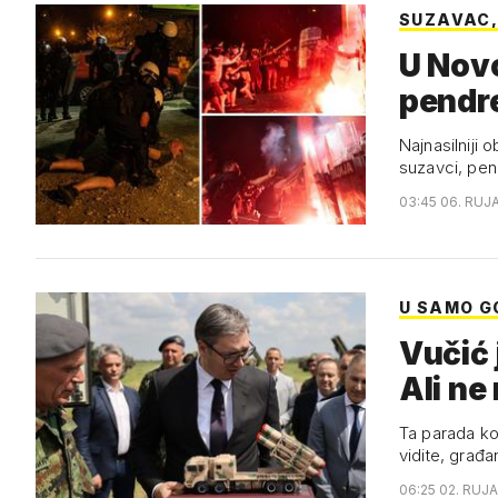
SUZAVAC,
U Novo
pendre
Najnasilniji 
suzavci, pen
03:45 06. RUJ
U SAMO G
Vučić 
Ali ne
Ta parada koj
vidite, građa
06:25 02. RUJA