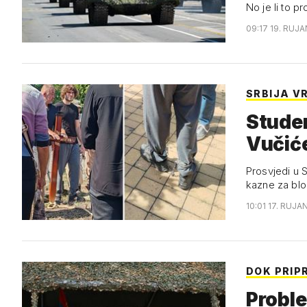
No je li to p
09:17 19. RUJA
SRBIJA VR
Studen
Vučiće
Prosvjedi u S
kazne za bl
10:01 17. RUJA
DOK PRI
Proble