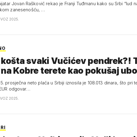
ijatar Jovan Rašković rekao je Franji Tuđmanu kako su Srbi “lud n
ekom zanesenošću, …
OVOZ 2025.
NO
 košta svaki Vučićev pendrek?! 
na Kobre terete kao pokušaj ub
. prosječna neto plaća u Srbiji iznosila je 108.013 dinara, što pri 
1 EUR odgovar…
OVOZ 2025.
ERI