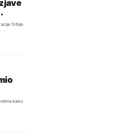
izjave
…
cije Srbije.
mio
ostima kako