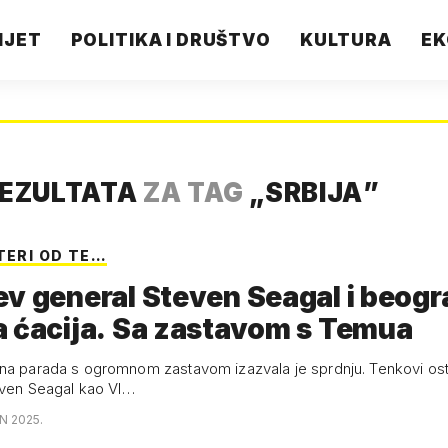
IJET
POLITIKA I DRUŠTVO
KULTURA
EK
REZULTATA
ZA TAG
„
SRBIJA
”
TERI OD TE…
v general Steven Seagal i beog
 ćacija. Sa zastavom s Temua
na parada s ogromnom zastavom izazvala je sprdnju. Tenkovi osta
teven Seagal kao VI…
N 2025.