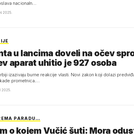
roslava nacionaln…
N 2025.
IJE
ta u lancima doveli na očev spr
v aparat uhitio je 927 osoba
rbiji izazivaju burne reakcije vlasti. Novi zakon koji dolazi predvi
okade prometnica.…
N 2025.
PREMA PARADU…
m o kojem Vučić šuti: Mora odus