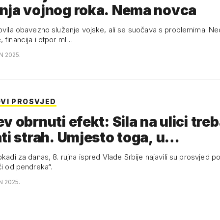
nja vojnog roka. Nema novca
novila obavezno služenje vojske, ali se suočava s problemima. N
 financija i otpor ml…
N 2025.
VI PROSVJED
v obrnuti efekt: Sila na ulici treb
ti strah. Umjesto toga, u…
okadi za danas, 8. rujna ispred Vlade Srbije najavili su prosvjed 
či od pendreka“.
N 2025.