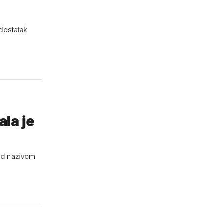
edostatak
ala je
pod nazivom