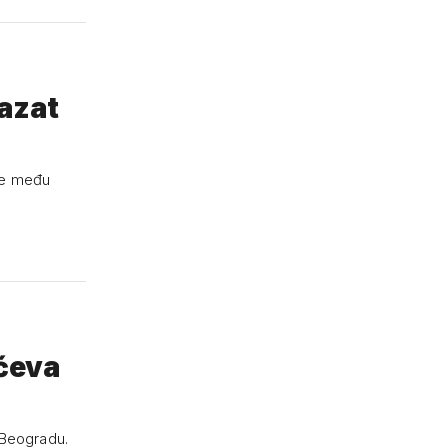
kazat
ele među
ićeva
 Beogradu.