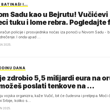
 BATINAŠI I…
m Sadu kao u Bejrutu! Vučićevi
ci tuku i lome rebra. Pogledajte
obračun policije i prosvjednika noćas iza ponoći u Novom Sadu - b
drečenje. I onda upad …
AN 2025.
ODINU DANA
je zdrobio 5,5 milijardi eura na o
 možeš poslati tenkove na …
u vojska organizira, kaže Vučić, bit će čudesna i prelijepa. Moći 
ni Srbije, koliko s…
N 2025.