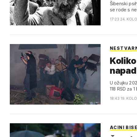
Šibenski psih
se rode s n
17:23 24. KOL
NESTVAR
Koliko
napad 
U ožujku 2025
118 RSD za 
18:43 19. KOL
ACINI BIS