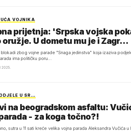
SUĆA VOJNIKA
na prijetnja: 'Srpska vojska po
 oružje. U dometu mu je i Zagr…
 blokadi zbog vojne parade "Snaga jedinstva" koja izaziva podj
arada ima političku poru…
N 2025.
ODJELE U SR…
vi na beogradskom asfaltu: Vuč
parada - za koga točno?!
no, sutra u 11 sati kreće velika vojna parada Aleksandra Vučića u