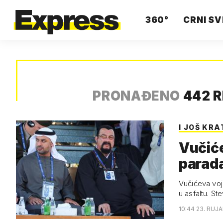
360°
CRNI SV
PRONAĐENO
442 
I JOŠ KRA
Vučiće
parada
Vučićeva voj
u asfaltu. S
10:44 23. RUJA