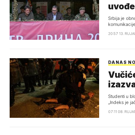
uvođe
Srbija je ob
komunikacije,
20:57 13. RUJA
DANAS NO
Vučiće
izazva
Studenti u bl
„Indeks je ja
07:11 08. RUJA