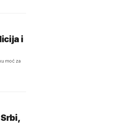
cija i
čku moć za
 Srbi,