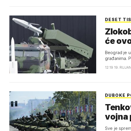
DESET TI
Zlokob
će ovo
Beograd je u
građanima. P
12:19 19. RUJA
DUBOKE P
Tenko
vojna 
Sve je sprem