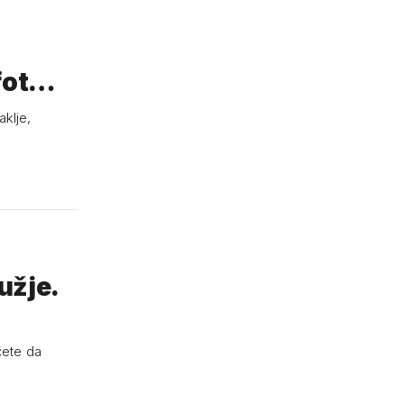
 fot…
aklje,
ružje.
ćete da