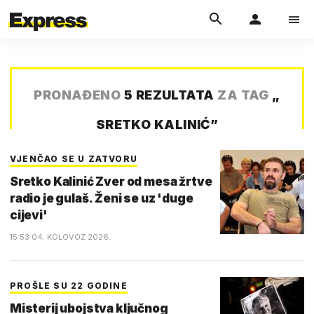
PRONAĐENO
5 REZULTATA
ZA TAG
„
SRETKO KALINIĆ
”
VJENČAO SE U ZATVORU
Sretko Kalinić Zver od mesa žrtve
radio je gulaš. Ženi se uz 'duge
cijevi'
15:53 04. KOLOVOZ 2026.
PROŠLE SU 22 GODINE
Misterij ubojstva ključnog