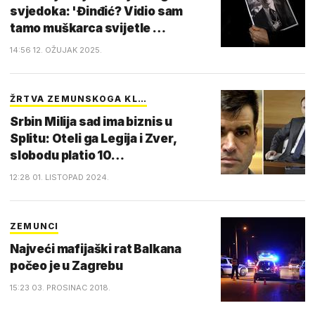
svjedoka: 'Đinđić? Vidio sam
tamo muškarca svijetle …
14:56 12. OŽUJAK 2025.
ŽRTVA ZEMUNSKOGA KL…
Srbin Milija sad ima biznis u
Splitu: Oteli ga Legija i Zver,
slobodu platio 10…
12:28 01. LISTOPAD 2024.
ZEMUNCI
Najveći mafijaški rat Balkana
počeo je u Zagrebu
15:23 03. PROSINAC 2018.