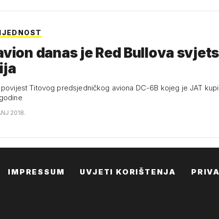
IJEDNOST
avion danas je Red Bullova svjet
ija
 povijest Titovog predsjedničkog aviona DC-6B kojeg je JAT kup
 godine
ANJ 2018.
IMPRESSUM
UVJETI KORIŠTENJA
PRIV