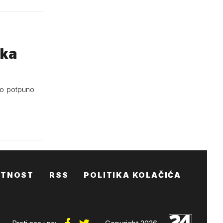
ska
io potpuno
ATNOST
RSS
POLITIKA KOLAČIĆA