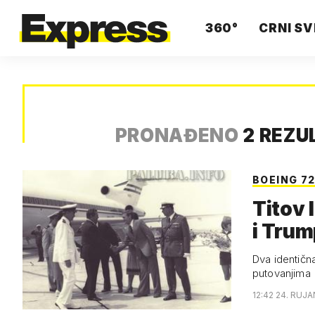
360°
CRNI SV
PRONAĐENO
2 REZU
BOEING 7
Titov 
i Tru
Dva identičn
putovanjima
12:42 24. RUJA