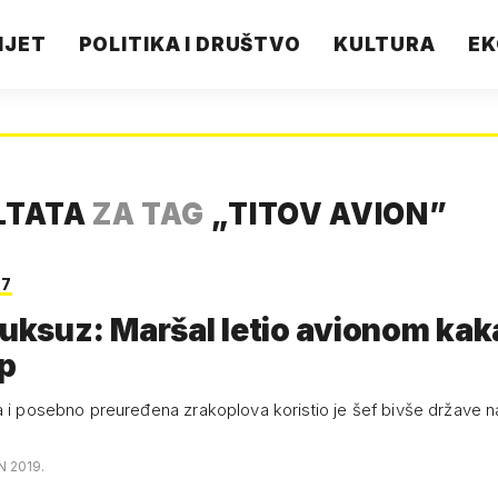
IJET
POLITIKA I DRUŠTVO
KULTURA
EK
LTATA
ZA TAG
„
TITOV AVION
”
27
luksuz: Maršal letio avionom kak
mp
a i posebno preuređena zrakoplova koristio je šef bivše države 
N 2019.