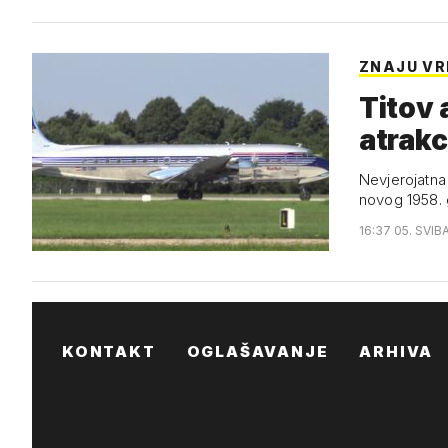
ZNAJU VR
Titov 
atrakc
Nevjerojatna
novog 1958.
16:37 05. SVIB
KONTAKT
OGLAŠAVANJE
ARHIVA