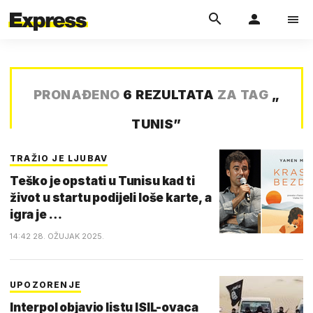
PRONAĐENO
6 REZULTATA
ZA TAG
„
TUNIS
”
TRAŽIO JE LJUBAV
Teško je opstati u Tunisu kad ti
život u startu podijeli loše karte, a
igra je …
14:42 28. OŽUJAK 2025.
UPOZORENJE
Interpol objavio listu ISIL-ovaca