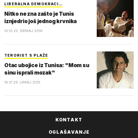
LIBERALNA DEMOKRACI…
Nitko ne zna zašto je Tunis
iznjedrio još jednog krvnika
10:10 22. SRPANJ 2016.
TERORIST S PLAŽE
Otac ubojice iz Tunisa: "Mom su
sinu isprali mozak"
16:21 29. LIPANJ 2015.
KONTAKT
OGLAŠAVANJE