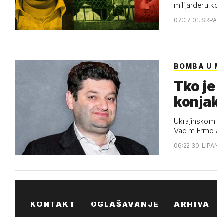
milijarderu 
07:37 01. SRP
BOMBA U
Tko je
konjak
Ukrajinskom 
Vadim Ermol
06:22 30. LIPA
KONTAKT
OGLAŠAVANJE
ARHIVA