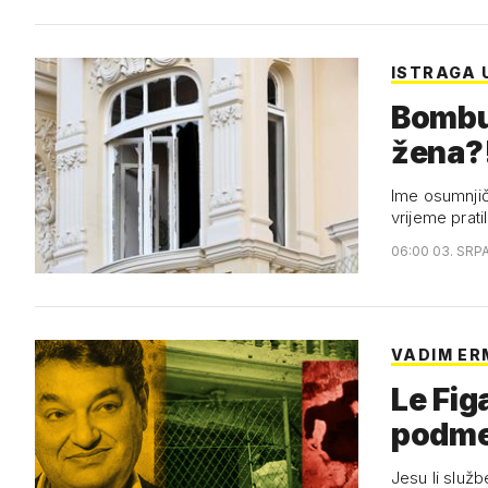
ISTRAGA 
Bombu 
žena?
Ime osumnjič
vrijeme prat
06:00 03. SRP
VADIM ER
Le Fig
Jesu li slu