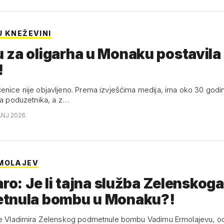
U KNEŽEVINI
za oligarha u Monaku postavila
!
enice nije objavljeno. Prema izvješćima medija, ima oko 30 godi
ila poduzetnika, a z…
ANJ 2026.
MOLAJEV
aro: Je li tajna služba Zelenskoga
podmetnula bombu u Monaku?!
žbe Vladimira Zelenskog podmetnule bombu Vadimu Ermolajevu, 