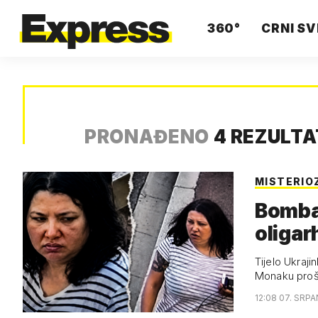
360°
CRNI SV
PRONAĐENO
4 REZULT
MISTERIO
Bomba 
oligar
Tijelo Ukraj
Monaku prošl
12:08 07. SRPA