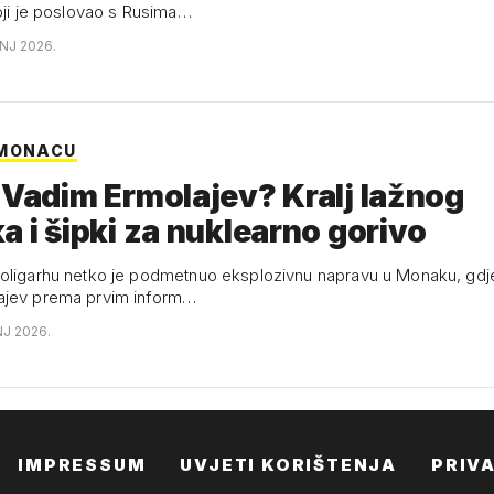
koji je poslovao s Rusima…
ANJ 2026.
 MONACU
 Vadim Ermolajev? Kralj lažnog
a i šipki za nuklearno gorivo
oligarhu netko je podmetnuo eksplozivnu napravu u Monaku, gdje 
ajev prema prvim inform…
NJ 2026.
IMPRESSUM
UVJETI KORIŠTENJA
PRIV