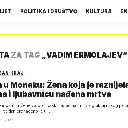
IJET
POLITIKA I DRUŠTVO
KULTURA
EK
ATA
ZA TAG
„
VADIM ERMOLAJEV
”
ZAN KRAJ
u Monaku: Žena koja je raznijel
ha i ljubavnicu nađena mrtva
inke osumnjičene za bombaški napad na imućnog ukrajinskog pod
i tjedan pronađeno je u…
NJ 2026.